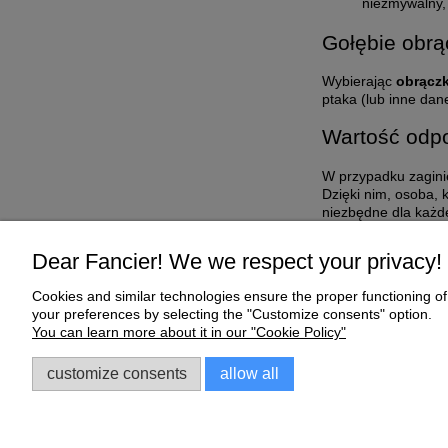
niezmywalny, 
Gołębie obrą
Wybierając
obrączk
ptaka (lub inne dan
Wartość odpo
W przypadku zagini
Dzięki nim, osoba, 
niezbędne dla każd
zaprojektowany tak,
Dear Fancier! We we respect your privacy!
Cookies and similar technologies ensure the proper functioning of 
Help
My Account
your preferences by selecting the "Customize consents" option.
You can learn more about it in our "Cookie Policy"
Online Shop Regulations
My orders
Complaints and Warranty
Account settings
customize consents
allow all
Sklep dla gołębi E-Golab.pl
| NIP: 6492