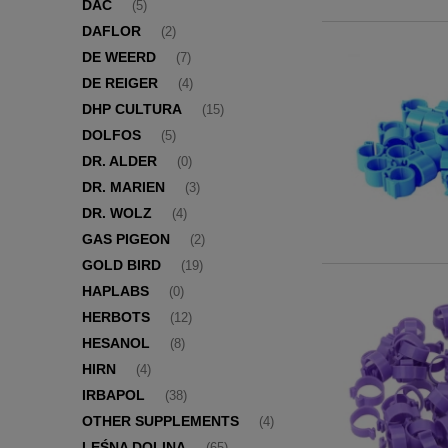
DAC
(5)
DAFLOR
(2)
DE WEERD
(7)
DE REIGER
(4)
DHP CULTURA
(15)
DOLFOS
(5)
DR. ALDER
(0)
DR. MARIEN
(3)
DR. WOLZ
(4)
GAS PIGEON
(2)
GOLD BIRD
(19)
HAPLABS
(0)
HERBOTS
(12)
HESANOL
(8)
HIRN
(4)
IRBAPOL
(38)
OTHER SUPPLEMENTS
(4)
LEŚNA DOLINA