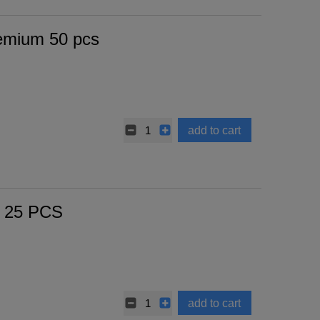
remium 50 pcs
add to cart
 25 PCS
add to cart