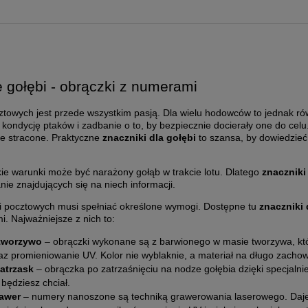
1L
gołębi - obrączki z numerami
towych jest przede wszystkim pasją. Dla wielu hodowców to jednak rów
kondycję ptaków i zadbanie o to, by bezpiecznie docierały one do celu. Je
ze stracone. Praktyczne
znaczniki dla gołębi
to szansa, by dowiedzieć 
o cart
ie warunki może być narażony gołąb w trakcie lotu. Dlatego
znaczniki
nie znajdujących się na niech informacji.
 pocztowych musi spełniać określone wymogi. Dostępne tu
znaczniki
. Najważniejsze z nich to:
tworzywo
– obrączki wykonane są z barwionego w masie tworzywa, któ
z promieniowanie UV. Kolor nie wyblaknie, a materiał na długo zachow
atrzask
– obrączka po zatrzaśnięciu na nodze gołębia dzięki specjaln
 będziesz chciał.
awer
– numery nanoszone są techniką grawerowania laserowego. Daje