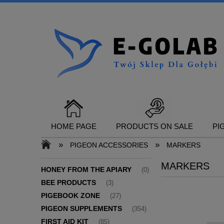
HOME PAGE
PRODUCTS ON SALE
PI
»
»
PIGEON ACCESSORIES
MARKERS
MARKERS
CONTACT
HONEY FROM THE APIARY
(0)
BEE PRODUCTS
(3)
PIGEBOOK ZONE
(27)
PIGEON SUPPLEMENTS
(354)
FIRST AID KIT
(85)