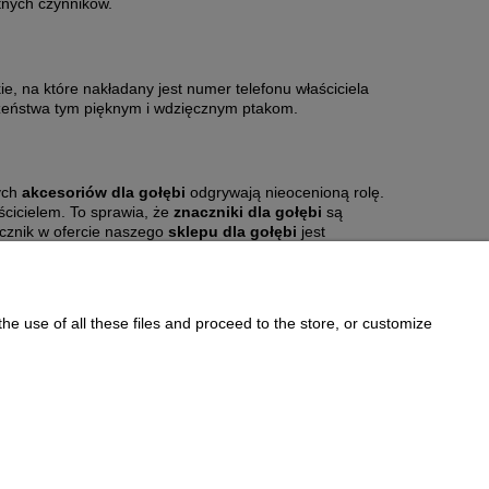
stnych czynników.
, na które nakładany jest numer telefonu właściciela
eczeństwa tym pięknym i wdzięcznym ptakom.
ych
akcesoriów dla gołębi
odgrywają nieocenioną rolę.
ścicielem. To sprawia, że
znaczniki dla gołębi
są
cznik w ofercie naszego
sklepu dla gołębi
jest
i łatwy do odczytania.
he use of all these files and proceed to the store, or customize
Informations
Cookie Policy
on:
733 833 543
, e-mail:
sklep@e-golab.pl