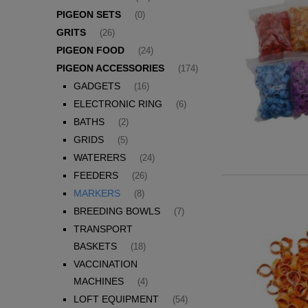
PIGEON SETS
(0)
GRITS
(26)
PIGEON FOOD
(24)
PIGEON ACCESSORIES
(174)
GADGETS
(16)
ELECTRONIC RING
(6)
BATHS
(2)
GRIDS
(5)
WATERERS
(24)
FEEDERS
(26)
MARKERS
(8)
BREEDING BOWLS
(7)
TRANSPORT
BASKETS
(18)
VACCINATION
MACHINES
(4)
LOFT EQUIPMENT
(54)