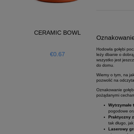
 Moulting
ELIXIER 
CERAMIC BOWL
kg
Oznakowanie 
7
€32.52
Hodowla gołębi pocz
€0.67
leży dbanie o dobrą 
wszystko jest jeszc
to cart
add t
do domu.
Wiemy o tym, na jak
pozwolić na odczyta
Oznakowanie gołębi
pożądanymi cechami
Wytrzymałe 
pogodowe ora
Praktyczny z
tak długo, jak
Laserowy gr