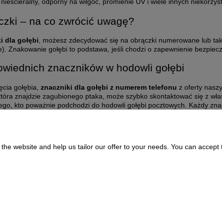
nieścieralny, odporny na wilgoć, promienie UV i wiele innych niekorzy
czki – na co zwrócić uwagę?
i dla gołębi
, możesz zdecydować się na obrączki numerowane lub takie
e). Znakowanie gołębi to podstawa, jeśli chodzi o zapewnienie bezpi
wiednich znaczników w hodowli gołębi
ęcia gołębia,
znaczniki dla gołębi z numerem telefonu
z oferty nasz
która znajdzie zagubionego ptaka, może szybko skontaktować się z wła
ego, kto poważnie podchodzi do hodowli gołębi pocztowych. Każdy zna
 by nie krępować ruchów ptaka, a jednocześnie być wyraźnie widoczny 
the website and help us tailor our offer to your needs. You can accept t
Payment and delivery
About us
Delivery Time and Costs
CONTACT
Payment Methods
311073 | ul. Zagórczańska 15, 42-450 Niegowonice, woj. śląskie | telef