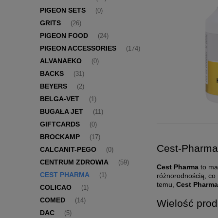
PIGEON SETS
(0)
GRITS
(26)
PIGEON FOOD
(24)
PIGEON ACCESSORIES
(174)
ALVANAEKO
(0)
BACKS
(31)
BEYERS
(2)
BELGA-VET
(1)
BUGAŁA JET
(11)
GIFTCARDS
(0)
BROCKAMP
(17)
Cest-Pharma 
CALCANIT-PEGO
(0)
CENTRUM ZDROWIA
(59)
Cest Pharma
to mar
CEST PHARMA
(1)
różnorodnością, co 
temu,
Cest Pharm
COLICAO
(1)
COMED
(14)
Wielość prod
DAC
(5)