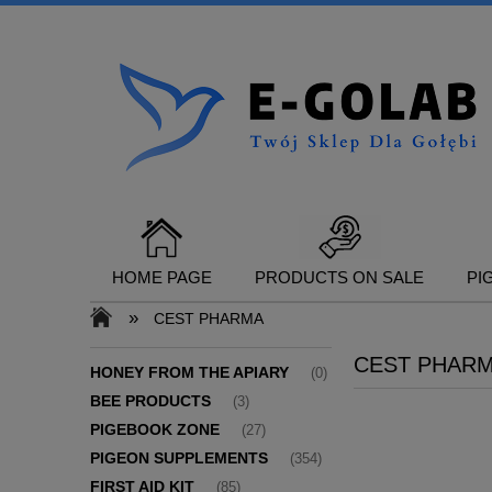
HOME PAGE
PRODUCTS ON SALE
PI
»
CEST PHARMA
CEST PHAR
CONTACT
HONEY FROM THE APIARY
(0)
BEE PRODUCTS
(3)
PIGEBOOK ZONE
(27)
PIGEON SUPPLEMENTS
(354)
FIRST AID KIT
(85)