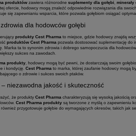
ma produktów
zawiera różnorodne
suplementy dla gołębi
,
minerały 
tej ofercie, hodowcy mogą znaleźć odpowiednie rozwiązania dla swoich
uje się zapewnianiu wsparcia, które pozwala gołębiom osiągać optyma
zdrowia dla hodowców gołębi
ferujący
produkty
Cest Pharma
to miejsce, gdzie hodowcy znajdą wsz
ość
produktów
Cest Pharma
pozwala dostosować suplementację do in
. Marka ta to synonim zdrowia i dobrego samopoczucia dla hodowców go
 większy sukces na zawodach.
rma produkty
, hodowcy mogą być pewni, że dostarczają swoim gołębiom
ie i kondycję.
Cest Pharma
to marka, której zaufanie hodowcy mogą być
ającego o zdrowie i sukces swoich ptaków.
– niezawodna jakość i skuteczność
ażyć, że produkty
Cest Pharma
charakteryzują się wysoką jakością or
odowców.
Cest Pharma produkty
są tworzone z myślą o zapewnieniu ko
e również przygotowuje gołębie do wymagających okresów, takich jak s