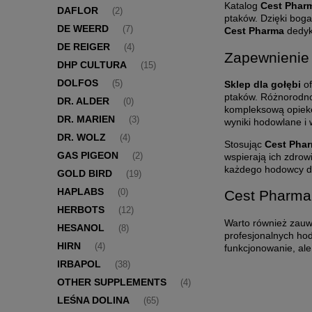
Katalog
Cest Phar
DAFLOR
(2)
ptaków. Dzięki boga
DE WEERD
(7)
Cest Pharma
dedyk
DE REIGER
(4)
Zapewnienie 
DHP CULTURA
(15)
DOLFOS
Sklep dla gołębi
o
(5)
ptaków. Różnorodn
DR. ALDER
(0)
kompleksową opiekę
DR. MARIEN
(3)
wyniki hodowlane i
DR. WOLZ
(4)
Stosując
Cest Pha
GAS PIGEON
wspierają ich zdrow
(2)
każdego hodowcy db
GOLD BIRD
(19)
HAPLABS
(0)
Cest Pharma 
HERBOTS
(12)
Warto również zauw
HESANOL
(8)
profesjonalnych h
HIRN
(4)
funkcjonowanie, al
IRBAPOL
(38)
OTHER SUPPLEMENTS
(4)
LEŚNA DOLINA
(65)