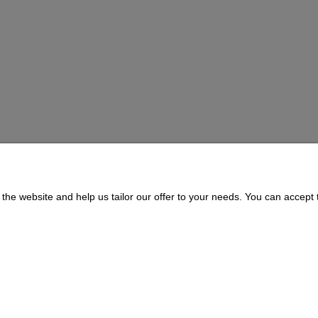
BOWL
the website and help us tailor our offer to your needs. You can accept t
Payment and delivery
About us
Delivery Time and Costs
CONTACT
Payment Methods
311073 | ul. Zagórczańska 15, 42-450 Niegowonice, woj. śląskie | telef