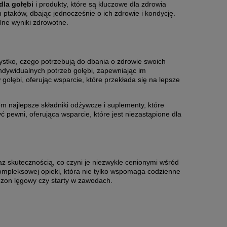
dla gołębi
i produkty, które są kluczowe dla zdrowia
 ptaków, dbając jednocześnie o ich zdrowie i kondycję.
lne wyniki zdrowotne.
ystko, czego potrzebują do dbania o zdrowie swoich
dywidualnych potrzeb gołębi, zapewniając im
łębi, oferując wsparcie, które przekłada się na lepsze
 najlepsze składniki odżywcze i suplementy, które
 pewni, oferująca wsparcie, które jest niezastąpione dla
az skutecznością, co czyni je niezwykle cenionymi wśród
mpleksowej opieki, która nie tylko wspomaga codzienne
ezon lęgowy czy starty w zawodach.