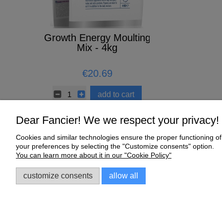
 1L
Growth Energy Moulting
CERAMIC 
Mix - 4kg
5
€20.69
€0.67
to cart
add to cart
Dear Fancier! We we respect your privacy!
Cookies and similar technologies ensure the proper functioning of 
Help
My Account
your preferences by selecting the "Customize consents" option.
You can learn more about it in our "Cookie Policy"
Online Shop Regulations
My orders
Complaints and Warranty
Account settings
customize consents
allow all
Sklep dla gołębi E-Golab.pl
| NIP: 6492