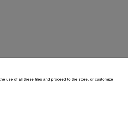
he use of all these files and proceed to the store, or customize
Informations
Cookie Policy
on:
733 833 543
, e-mail:
sklep@e-golab.pl