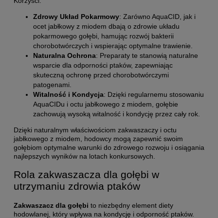
Korzyści:
Zdrowy Układ Pokarmowy
: Zarówno AquaCID, jak i
ocet jabłkowy z miodem dbają o zdrowie układu
pokarmowego gołębi, hamując rozwój bakterii
chorobotwórczych i wspierając optymalne trawienie.
Naturalna Ochrona
: Preparaty te stanowią naturalne
wsparcie dla odporności ptaków, zapewniając
skuteczną ochronę przed chorobotwórczymi
patogenami.
Witalność i Kondycja
: Dzięki regularnemu stosowaniu
AquaCIDu i octu jabłkowego z miodem, gołębie
zachowują wysoką witalność i kondycję przez cały rok.
Dzięki naturalnym właściwościom zakwaszaczy i octu
jabłkowego z miodem, hodowcy mogą zapewnić swoim
gołębiom optymalne warunki do zdrowego rozwoju i osiągania
najlepszych wyników na lotach konkursowych.
Rola zakwaszacza dla gołębi w
utrzymaniu zdrowia ptaków
Zakwaszacz dla gołębi
to niezbędny element diety
hodowlanej, który wpływa na kondycję i odporność ptaków.