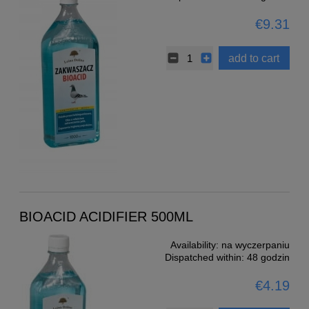
€9.31
add to cart
BIOACID ACIDIFIER 500ML
Availability:
na wyczerpaniu
Dispatched within:
48 godzin
€4.19