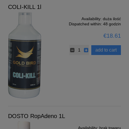
COLI-KILL 1l
Availability:
duża ilość
Dispatched within:
48 godzin
€18.61
add to cart
DOSTO RopAdeno 1L
Availability:
brak towaru