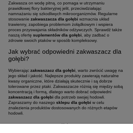
Zakwasza on wodę pitną, co pomaga w utrzymaniu
prawidłowej flory bakteryjnej jelit, przeciwdziałając
namnażaniu się szkodliwych mikroorganizmów. Regularne
stosowanie
zakwaszacza dla gołębi
wzmacnia układ
trawienny, zapobiega problemom żołądkowym i wspiera
proces przyswajania składników odżywczych. Sprawdź także
naszą ofertę
suplementów dla gołębi
, aby zadbać o
zdrowie swoich ptaków w sposób kompleksowy.
Jak wybrać odpowiedni zakwaszacz dla
gołębi?
Wybierając
zakwaszacz dla gołębi
, warto zwrócić uwagę na
jego skład i jakość. Najlepsze produkty zawierają naturalne
kwasy organiczne, które działają skutecznie i są dobrze
tolerowane przez ptaki. Zakwaszacze różnią się między sobą
koncentracją i formą, dlatego warto dobrać odpowiedni
zakwaszacz dla gołębi
dla potrzeb swojej hodowli.
Zapraszamy do naszego
sklepu dla gołębi
w celu
znalezienia produktów dostosowanych do różnych etapów
hodowli.
Help