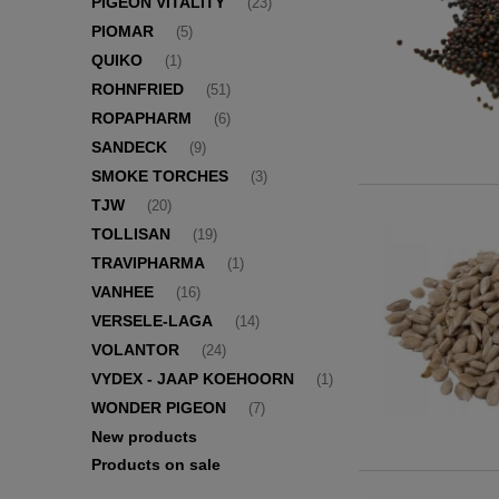
PIGEON VITALITY
(23)
PIOMAR
(5)
QUIKO
(1)
ROHNFRIED
(51)
ROPAPHARM
(6)
SANDECK
(9)
SMOKE TORCHES
(3)
TJW
(20)
TOLLISAN
(19)
TRAVIPHARMA
(1)
VANHEE
(16)
VERSELE-LAGA
(14)
VOLANTOR
(24)
VYDEX - JAAP KOEHOORN
(1)
WONDER PIGEON
(7)
New products
Products on sale