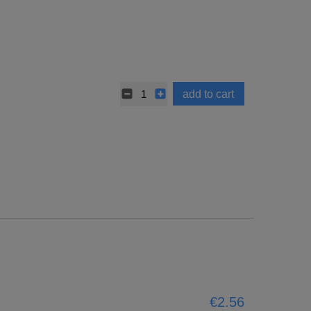
add to cart
€2.56