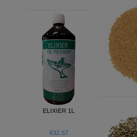
ELIXIER 1L
Growth Energy 
BOWL
Mix - 4k
€32.57
€20.71