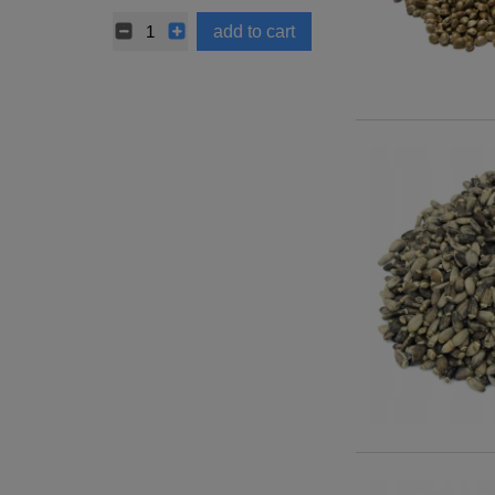
add to cart
add t