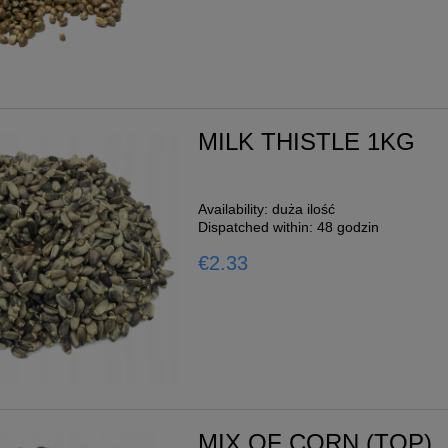
o cart
MILK THISTLE 1KG
Availability:
duża ilość
Dispatched within:
48 godzin
€2.33
MIX OF CORN (TOP)