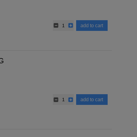
add to cart
KG
add to cart