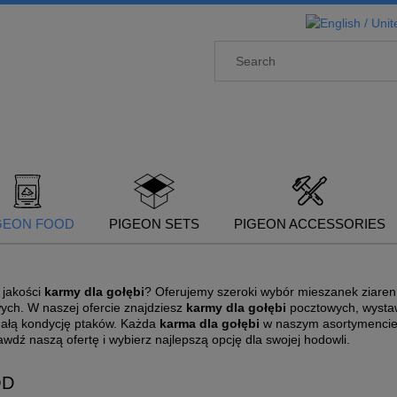
GEON FOOD
PIGEON SETS
PIGEON ACCESSORIES
 jakości
karmy dla gołębi
? Oferujemy szeroki wybór mieszanek ziaren
ych. W naszej ofercie znajdziesz
karmy dla gołębi
pocztowych, wysta
nałą kondycję ptaków. Każda
karma dla gołębi
w naszym asortymencie j
wdź naszą ofertę i wybierz najlepszą opcję dla swojej hodowli.
OD