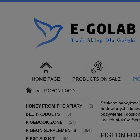
HOME PAGE
PRODUCTS ON SALE
PI
»
PIGEON FOOD
Szukasz najwyższej
CONTACT
HONEY FROM THE APIARY
(0)
hodowlanych i lotow
BEE PRODUCTS
odżywienie i dosko
(3)
Twoich ptaków. Spra
PIGEBOOK ZONE
(27)
PIGEON SUPPLEMENTS
(354)
PIGEON FO
FIRST AID KIT
(85)