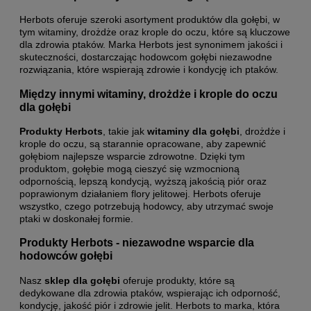
Herbots oferuje szeroki asortyment produktów dla gołębi, w
tym witaminy, drożdże oraz krople do oczu, które są kluczowe
dla zdrowia ptaków. Marka Herbots jest synonimem jakości i
skuteczności, dostarczając hodowcom gołębi niezawodne
rozwiązania, które wspierają zdrowie i kondycję ich ptaków.
Między innymi witaminy, drożdże i krople do oczu
dla gołębi
Produkty Herbots
, takie jak
witaminy dla gołębi
, drożdże i
krople do oczu, są starannie opracowane, aby zapewnić
gołębiom najlepsze wsparcie zdrowotne. Dzięki tym
produktom, gołębie mogą cieszyć się wzmocnioną
odpornością, lepszą kondycją, wyższą jakością piór oraz
poprawionym działaniem flory jelitowej. Herbots oferuje
wszystko, czego potrzebują hodowcy, aby utrzymać swoje
ptaki w doskonałej formie.
Produkty Herbots - niezawodne wsparcie dla
hodowców gołębi
Nasz
sklep dla gołębi
oferuje produkty, które są
dedykowane dla zdrowia ptaków, wspierając ich odporność,
kondycję, jakość piór i zdrowie jelit. Herbots to marka, która