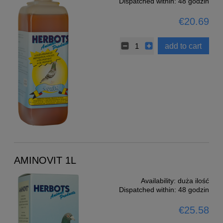
Dispatched within:
48 godzin
€20.69
add to cart
AMINOVIT 1L
Availability:
duża ilość
Dispatched within:
48 godzin
€25.58