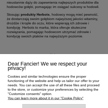
nieustannie dąży do zapewnienia najlepszych produktów dla
hodowców gołębi, pomagając im osiągać sukcesy w hodowli.
Stosując
produkty Herbots
, hodowcy mogą mieć pewność,
że dostarczają swoim gołębiom najwyższej jakości witaminy,
drożdże i krople do oczu, które wspierają ich zdrowie i
kondycję. Herbots to marka, która oferuje skuteczne
rozwiązania, pomagając hodowcom utrzymać zdrowie i
kondycję swoich ptaków na najwyższym poziomie.
Help
Dear Fancier! We we respect your
privacy!
My Account
Cookies and similar technologies ensure the proper
Payment and delivery
functioning of the website and help us tailor our offer to your
needs. You can accept the use of all these files and proceed
to the store, or customize your preferences by selecting the
About us
"Customize consents" option.
You can learn more about it in our "Cookie Policy"
Informations