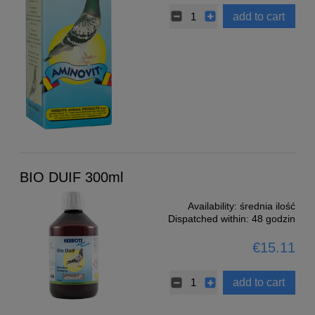
add to cart
BIO DUIF 300ml
Availability:
średnia ilość
Dispatched within:
48 godzin
€15.11
add to cart