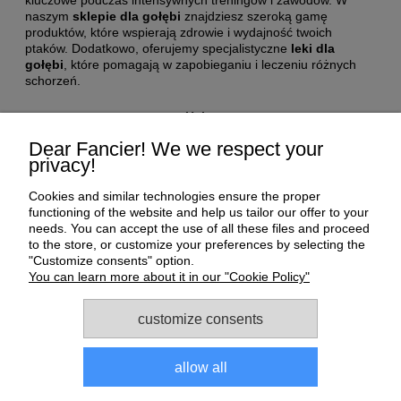
naszym
sklepie dla gołębi
znajdziesz szeroką gamę
produktów, które wspierają zdrowie i wydajność twoich
ptaków. Dodatkowo, oferujemy specjalistyczne
leki dla
gołębi
, które pomagają w zapobieganiu i leczeniu różnych
schorzeń.
Help
Dear Fancier! We we respect your
privacy!
My Account
Cookies and similar technologies ensure the proper
Payment and delivery
functioning of the website and help us tailor our offer to your
needs. You can accept the use of all these files and proceed
to the store, or customize your preferences by selecting the
About us
"Customize consents" option.
You can learn more about it in our "Cookie Policy"
Informations
customize consents
allow all
Sklep dla gołębi E-Golab.pl
| NIP: 6492311073 | ul.
Zagórczańska 15, 42-450 Niegowonice, woj. śląskie | telefon: