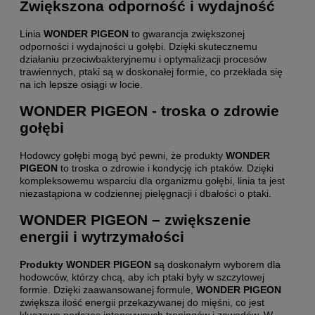
Zwiększona odporność i wydajność
Linia
WONDER PIGEON
to gwarancja zwiększonej
odporności i wydajności u gołębi. Dzięki skutecznemu
działaniu przeciwbakteryjnemu i optymalizacji procesów
trawiennych, ptaki są w doskonałej formie, co przekłada się
na ich lepsze osiągi w locie.
WONDER PIGEON - troska o zdrowie
gołębi
Hodowcy gołębi mogą być pewni, że produkty
WONDER
PIGEON
to troska o zdrowie i kondycję ich ptaków. Dzięki
kompleksowemu wsparciu dla organizmu gołębi, linia ta jest
niezastąpiona w codziennej pielęgnacji i dbałości o ptaki.
WONDER PIGEON – zwiększenie
energii i wytrzymałości
Produkty WONDER PIGEON
są doskonałym wyborem dla
hodowców, którzy chcą, aby ich ptaki były w szczytowej
formie. Dzięki zaawansowanej formule,
WONDER PIGEON
zwiększa ilość energii przekazywanej do mięśni, co jest
kluczowe podczas intensywnych treningów i zawodów. W