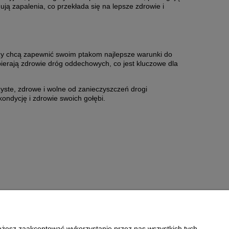
ją zapalenia, co przekłada się na lepsze zdrowie i
 chcą zapewnić swoim ptakom najlepsze warunki do
ierają zdrowie dróg oddechowych, co jest kluczowe dla
yste, zdrowe i wolne od zanieczyszczeń drogi
ndycję i zdrowie swoich gołębi.
Możesz zaakceptować wykorzystanie przez nas wszystkich tych