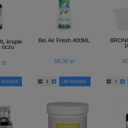
Bio Air Fresh 400ML
BRON
L krople
1
i oczu
58,00 zł
80
 zł
 koszyka
do koszyka