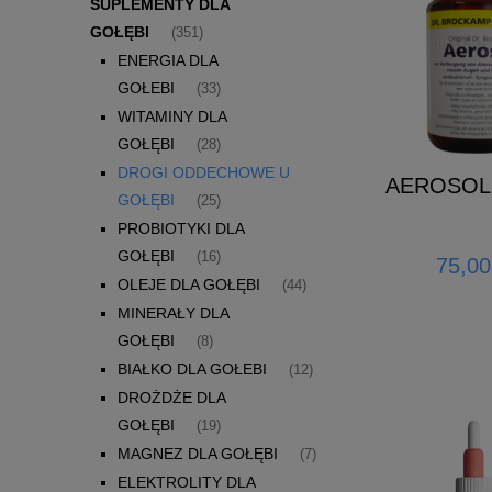
SUPLEMENTY DLA
GOŁĘBI
(351)
ENERGIA DLA
GOŁEBI
(33)
WITAMINY DLA
GOŁĘBI
(28)
DROGI ODDECHOWE U
AEROSOL
GOŁĘBI
(25)
PROBIOTYKI DLA
GOŁĘBI
(16)
75,00
OLEJE DLA GOŁĘBI
(44)
MINERAŁY DLA
GOŁĘBI
(8)
BIAŁKO DLA GOŁEBI
(12)
DROŻDŻE DLA
GOŁĘBI
(19)
MAGNEZ DLA GOŁĘBI
(7)
ELEKTROLITY DLA