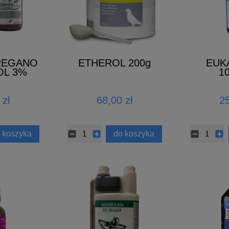
REGANO
ETHEROL 200g
EUK
OL 3%
1
ML
 zł
68,00 zł
25
 koszyka
do koszyka