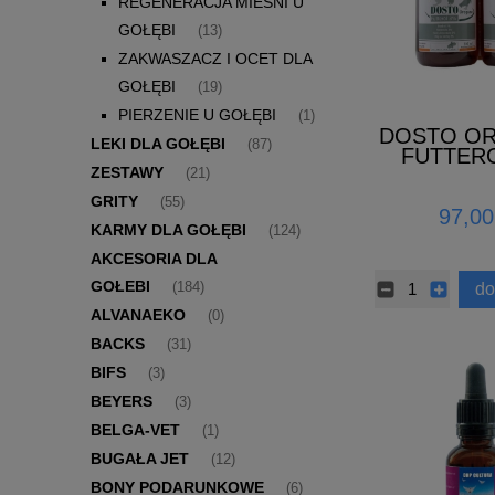
REGENERACJA MIEŚNI U
GOŁĘBI
(13)
ZAKWASZACZ I OCET DLA
GOŁĘBI
(19)
PIERZENIE U GOŁĘBI
(1)
DOSTO O
LEKI DLA GOŁĘBI
(87)
FUTTER
600
ZESTAWY
(21)
GRITY
(55)
97,00
KARMY DLA GOŁĘBI
(124)
AKCESORIA DLA
GOŁEBI
do
(184)
ALVANAEKO
(0)
BACKS
(31)
BIFS
(3)
BEYERS
(3)
BELGA-VET
(1)
BUGAŁA JET
(12)
BONY PODARUNKOWE
(6)