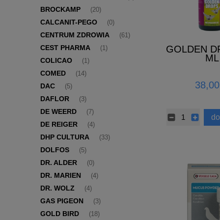
BROCKAMP
(20)
CALCANIT-PEGO
(0)
CENTRUM ZDROWIA
(61)
GOLDEN D
CEST PHARMA
(1)
ML
COLICAO
(1)
COMED
(14)
38,00
DAC
(5)
DAFLOR
(3)
DE WEERD
(7)
do
DE REIGER
(4)
DHP CULTURA
(33)
DOLFOS
(5)
DR. ALDER
(0)
DR. MARIEN
(4)
DR. WOLZ
(4)
GAS PIGEON
(3)
GOLD BIRD
(18)