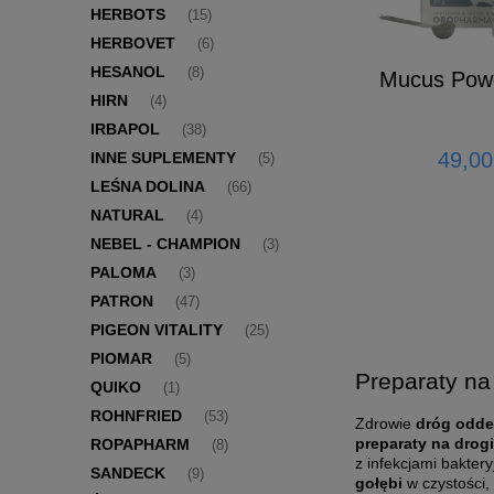
HERBOTS
(15)
HERBOVET
(6)
HESANOL
(8)
Mucus Pow
HIRN
(4)
IRBAPOL
(38)
49,00
INNE SUPLEMENTY
(5)
LEŚNA DOLINA
(66)
NATURAL
(4)
NEBEL - CHAMPION
(3)
PALOMA
(3)
PATRON
(47)
PIGEON VITALITY
(25)
PIOMAR
(5)
Preparaty na
QUIKO
(1)
ROHNFRIED
(53)
Zdrowie
dróg odde
preparaty na drog
ROPAPHARM
(8)
z infekcjami bakter
SANDECK
(9)
gołębi
w czystości,