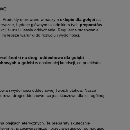
owe
ad. Produkty oferowane w naszym
sklepie dla gołębi
są
eteryczne, będące głównym składnikiem tych
preparatów
kcji śluzu i ułatwia oddychanie. Regularne stosowanie
 im lepsze warunki do rozwoju i wydolności.
sować
środki na drogi oddechowe dla gołębi
.
chowych u gołębi
w doskonałej kondycji, co przekłada
rowia i wydolności oddechowej Twoich ptaków. Nasze
rowe drogi oddechowe, co jest kluczowe dla ich ogólnej
na olejkach eterycznych. Te preparaty skutecznie
kteryjnie, przeciwgrzybiczo i przeciwwirusowo, pomagając