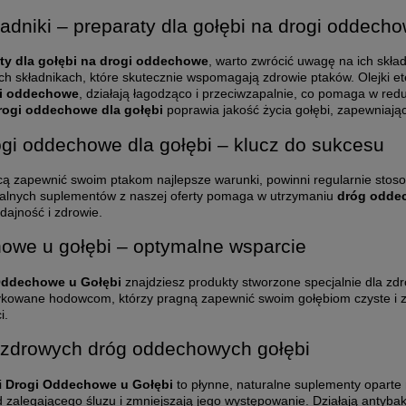
ładniki – preparaty dla gołębi na drogi oddech
ty dla gołębi na drogi oddechowe
, warto zwrócić uwagę na ich skł
ych składnikach, które skutecznie wspomagają zdrowie ptaków. Olejki 
gi oddechowe
, działają łagodząco i przeciwzapalnie, co pomaga w redu
rogi oddechowe dla gołębi
poprawia jakość życia gołębi, zapewniając
ogi oddechowe dla gołębi – klucz do sukcesu
cą zapewnić swoim ptakom najlepsze warunki, powinni regularnie sto
alnych suplementów z naszej oferty pomaga w utrzymaniu
dróg odde
dajność i zdrowie.
owe u gołębi – optymalne wsparcie
Oddechowe u Gołębi
znajdziesz produkty stworzone specjalnie dla zd
kowane hodowcom, którzy pragną zapewnić swoim gołębiom czyste i zd
i.
 zdrowych dróg oddechowych gołębi
i
Drogi Oddechowe u Gołębi
to płynne, naturalne suplementy oparte 
d zalegającego śluzu i zmniejszają jego występowanie. Działają antyba