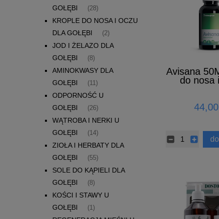
GOŁĘBI
(28)
KROPLE DO NOSA I OCZU
DLA GOŁĘBI
(2)
JOD I ŻELAZO DLA
GOŁĘBI
(8)
Avisana 50M
AMINOKWASY DLA
do nosa 
GOŁĘBI
(11)
ODPORNOŚĆ U
44,00
GOŁĘBI
(26)
WĄTROBA I NERKI U
GOŁĘBI
(14)
do
ZIOŁA I HERBATY DLA
GOŁĘBI
(55)
SOLE DO KĄPIELI DLA
GOŁĘBI
(8)
KOŚCI I STAWY U
GOŁĘBI
(1)