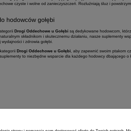
chowe czyste i wolne od zanieczyszczeń. Rozluźniają śluz i powstrzymu
do hodowców gołębi
ategorii
Drogi Oddechowe u Gołębi
są dedykowane hodowcom, którzy
 naturalnym składnikom i skutecznemu działaniu, nasze suplementy wsp
 wydajności i zdrowia gołębi.
kategorii
Drogi Oddechowe u Gołębi
, aby zapewnić swoim ptakom cz
uplementy to niezbędne wsparcie dla każdego hodowcy dbającego o ko
1L
ŚCIÓŁKA DO
GOŁĘBNIKA
ł
72,00 zł
oszyka
do koszyka
ziałanie strony i pomagają nam dostosować ofertę do Twoich potrzeb. 