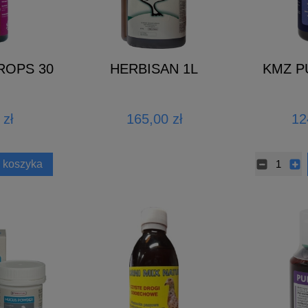
ROPS 30
HERBISAN 1L
KMZ P
 zł
165,00 zł
12
 koszyka