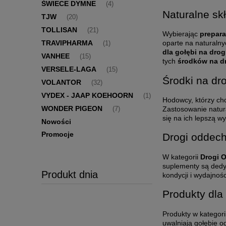
ŚWIECE DYMNE
(4)
Naturalne sk
TJW
(20)
TOLLISAN
(21)
Wybierając
prepara
oparte na naturaln
TRAVIPHARMA
(1)
dla gołębi na dro
VANHEE
(15)
tych
środków na d
VERSELE-LAGA
(15)
Środki na dr
VOLANTOR
(32)
VYDEX - JAAP KOEHOORN
(1)
Hodowcy, którzy ch
WONDER PIGEON
Zastosowanie natur
(7)
się na ich lepszą wy
Nowości
Promocje
Drogi oddech
W kategorii
Drogi 
suplementy są dedy
Produkt dnia
kondycji i wydajnośc
Produkty dla
Produkty w kategori
uwalniają gołębie o