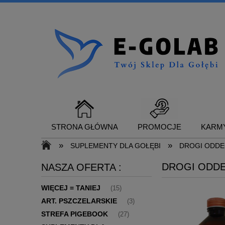
STRONA GŁÓWNA
PROMOCJE
KARMY
»
»
SUPLEMENTY DLA GOŁĘBI
DROGI ODDE
DROGI ODD
NASZA OFERTA :
SUPLEMENTY DLA GOŁĘBI
KONTAKT
WIĘCEJ = TANIEJ
(15)
ART. PSZCZELARSKIE
(3)
STREFA PIGEBOOK
(27)