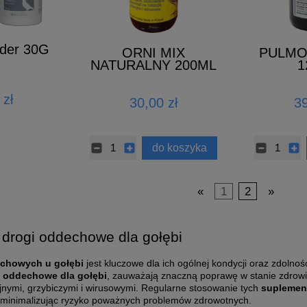
der 30G
ORNI MIX
PULMO
NATURALNY 200ML
1
 zł
30,00 zł
39
do koszyka
«
1
2
»
 drogi oddechowe dla gołębi
chowych u gołębi
jest kluczowe dla ich ogólnej kondycji oraz zdolnoś
i oddechowe dla gołębi
, zauważają znaczną poprawę w stanie zdrowia
yjnymi, grzybiczymi i wirusowymi. Regularne stosowanie tych
suplemen
 minimalizując ryzyko poważnych problemów zdrowotnych.