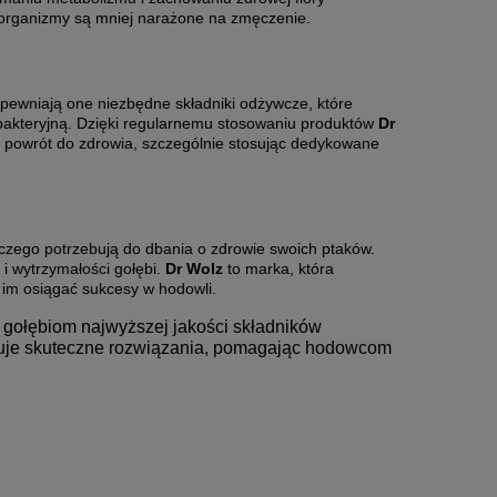
h organizmy są mniej narażone na zmęczenie.
pewniają one niezbędne składniki odżywcze, które
bakteryjną. Dzięki regularnemu stosowaniu produktów
Dr
y powrót do zdrowia, szczególnie stosując dedykowane
czego potrzebują do dbania o zdrowie swoich ptaków.
 i wytrzymałości gołębi.
Dr Wolz
to marka, która
im osiągać sukcesy w hodowli.
gołębiom najwyższej jakości składników
eruje skuteczne rozwiązania, pomagając hodowcom