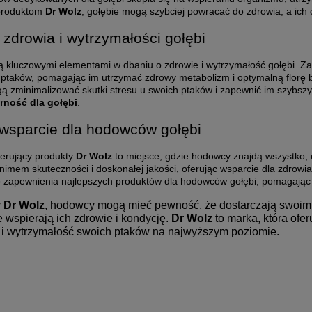
 produktom
Dr Wolz
, gołębie mogą szybciej powracać do zdrowia, a ic
 zdrowia i wytrzymałości gołębi
 kluczowymi elementami w dbaniu o zdrowie i wytrzymałość gołębi. Za
 ptaków, pomagając im utrzymać zdrowy metabolizm i optymalną florę 
ą zminimalizować skutki stresu u swoich ptaków i zapewnić im szybsz
rność dla gołębi
.
wsparcie dla hodowców gołębi
erujący produkty
Dr Wolz
to miejsce, gdzie hodowcy znajdą wszystko, 
nimem skuteczności i doskonałej jakości, oferując wsparcie dla zdrowia
o zapewnienia najlepszych produktów dla hodowców gołębi, pomagając 
y
Dr Wolz
, hodowcy mogą mieć pewność, że dostarczają swoim 
 wspierają ich zdrowie i kondycję.
Dr Wolz
to marka, która of
 i wytrzymałość swoich ptaków na najwyższym poziomie.