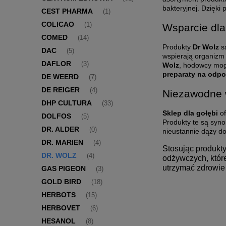
bakteryjnej. Dzięki
CEST PHARMA
(1)
COLICAO
(1)
Wsparcie dla
COMED
(14)
Produkty
Dr Wolz
są
DAC
(5)
wspierają organizm
DAFLOR
(3)
Wolz
, hodowcy mog
preparaty na odpo
DE WEERD
(7)
DE REIGER
(4)
Niezawodne 
DHP CULTURA
(33)
Sklep dla gołębi
of
DOLFOS
(5)
Produkty te są syno
DR. ALDER
(0)
nieustannie dąży d
DR. MARIEN
(4)
Stosując produkt
DR. WOLZ
(4)
odżywczych, które
utrzymać zdrowie
GAS PIGEON
(3)
GOLD BIRD
(18)
HERBOTS
(15)
HERBOVET
(6)
HESANOL
(8)