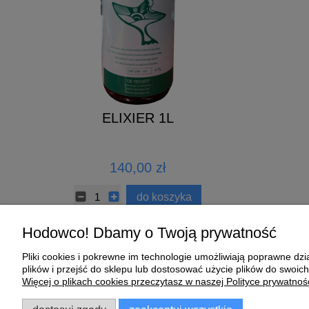
 DO
ELIXIER 1L
Growth Energy 
IKA
Mix - 4k
ł
140,00 zł
89,00 zł
koszyka
do koszyka
do k
Hodowco! Dbamy o Twoją prywatność
Pliki cookies i pokrewne im technologie umożliwiają poprawne d
Pomoc
Moje konto
plików i przejść do sklepu lub dostosować użycie plików do swoich
Więcej o plikach cookies przeczytasz w naszej Polityce prywatnośc
Zwroty i reklamacje
Twoje zamówienia
Regulamin
Ustawienia konta