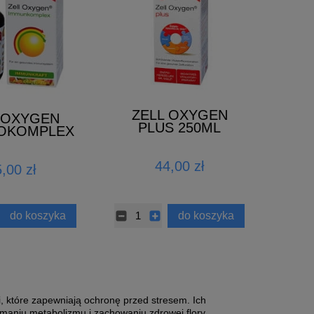
ZELL OXYGEN
 OXYGEN
PLUS 250ML
OKOMPLEX
50ml
44,00 zł
,00 zł
do koszyka
do koszyka
bi, które zapewniają ochronę przed stresem. Ich
maniu metabolizmu i zachowaniu zdrowej flory