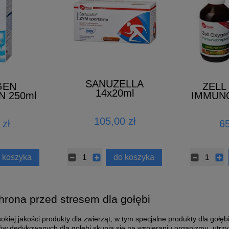
SANUZELLA
GEN
ZELL
14x20ml
 250ml
IMMUN
2
105,00 zł
 zł
65
 koszyka
do koszyka
hrona przed stresem dla gołębi
okiej jakości produkty dla zwierząt, w tym specjalne produkty dla gołę
ów dedykowanych dla gołębi skupia się na wspieraniu organizmu, utrzy