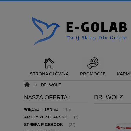
STRONA GŁÓWNA
PROMOCJE
KARMY
»
DR. WOLZ
DR. WOLZ
NASZA OFERTA :
SUPLEMENTY DLA GOŁĘBI
KONTAKT
WIĘCEJ = TANIEJ
(15)
ART. PSZCZELARSKIE
(3)
STREFA PIGEBOOK
(27)