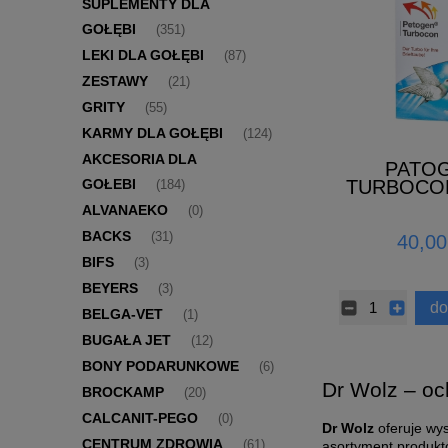
SUPLEMENTY DLA
GOŁĘBI
(351)
LEKI DLA GOŁĘBI
(87)
ZESTAWY
(21)
GRITY
(55)
KARMY DLA GOŁĘBI
(124)
AKCESORIA DLA
PATO
TURBOCON
GOŁEBI
(184)
ALVANAEKO
(0)
BACKS
(31)
40,00
BIFS
(3)
BEYERS
(3)
do
BELGA-VET
(1)
BUGAŁA JET
(12)
BONY PODARUNKOWE
(6)
Dr Wolz – oc
BROCKAMP
(20)
CALCANIT-PEGO
(0)
Dr Wolz
oferuje wys
CENTRUM ZDROWIA
(61)
asortyment produkt