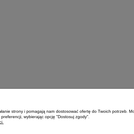
Moulting
MISECZKA
g
CERAMICZNA
2,89 zł
oszyka
ziałanie strony i pomagają nam dostosować ofertę do Twoich potrzeb. 
Płatności i dostawa
O nas
 preferencji, wybierając opcję "Dostosuj zgody".
i.
Formy płatności
KONTAKT
Czas i koszty dostawy