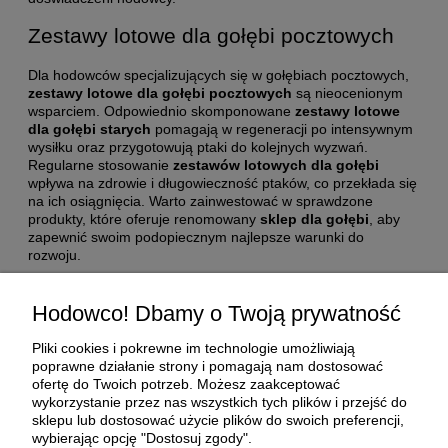
Zestawy lotowe dla gołębi pocztowych
Dla hodowców specjalizujących się w gołębiach pocztowych,
zestawy lotowe dla gołębi pocztowych
są nieocenionym
wsparciem. Odpowiednio skomponowane
zestawy lotowe
dla gołębi starych
pomagają w regeneracji po intensywnym
wysiłku oraz przygotowują ptaki do kolejnych wyzwań.
Regularne stosowanie
zestawów lotowych dla gołębi
wpływa na zdrowie i długowieczność ptaków, co przekłada się
na ich osiągnięcia. Warto zainwestować w sprawdzone
produkty, które oferuje renomowany
sklep dla gołębi
, aby
zapewnić swoim podopiecznym najlepsze warunki do
rozwoju.
Pomoc
Hodowco! Dbamy o Twoją prywatność
Moje konto
Pliki cookies i pokrewne im technologie umożliwiają
poprawne działanie strony i pomagają nam dostosować
ofertę do Twoich potrzeb. Możesz zaakceptować
Płatności i dostawa
wykorzystanie przez nas wszystkich tych plików i przejść do
sklepu lub dostosować użycie plików do swoich preferencji,
wybierając opcję "Dostosuj zgody".
O nas