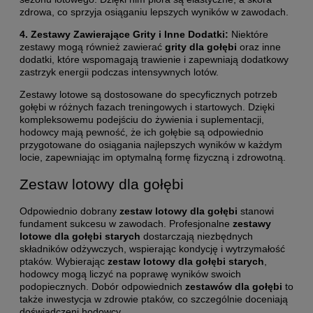
zdrowa, co sprzyja osiąganiu lepszych wyników w zawodach.
4. Zestawy Zawierające Grity i Inne Dodatki:
Niektóre
zestawy mogą również zawierać
grity dla gołębi
oraz inne
dodatki, które wspomagają trawienie i zapewniają dodatkowy
zastrzyk energii podczas intensywnych lotów.
Zestawy lotowe są dostosowane do specyficznych potrzeb
gołębi w różnych fazach treningowych i startowych. Dzięki
kompleksowemu podejściu do żywienia i suplementacji,
hodowcy mają pewność, że ich gołębie są odpowiednio
przygotowane do osiągania najlepszych wyników w każdym
locie, zapewniając im optymalną formę fizyczną i zdrowotną.
Zestaw lotowy dla gołębi
Odpowiednio dobrany
zestaw lotowy dla gołębi
stanowi
fundament sukcesu w zawodach. Profesjonalne
zestawy
lotowe dla gołębi
starych
dostarczają niezbędnych
składników odżywczych, wspierając kondycję i wytrzymałość
ptaków. Wybierając
zestaw lotowy dla gołębi starych
,
hodowcy mogą liczyć na poprawę wyników swoich
podopiecznych. Dobór odpowiednich
zestawów dla gołębi
to
także inwestycja w zdrowie ptaków, co szczególnie doceniają
doświadczeni hodowcy.