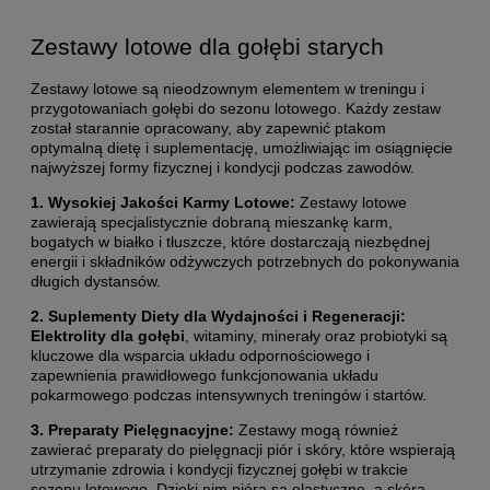
Zestawy lotowe dla gołębi starych
Zestawy lotowe są nieodzownym elementem w treningu i
przygotowaniach gołębi do sezonu lotowego. Każdy zestaw
został starannie opracowany, aby zapewnić ptakom
optymalną dietę i suplementację, umożliwiając im osiągnięcie
najwyższej formy fizycznej i kondycji podczas zawodów.
1. Wysokiej Jakości Karmy Lotowe:
Zestawy lotowe
zawierają specjalistycznie dobraną mieszankę karm,
bogatych w białko i tłuszcze, które dostarczają niezbędnej
energii i składników odżywczych potrzebnych do pokonywania
długich dystansów.
2. Suplementy Diety dla Wydajności i Regeneracji:
Elektrolity dla gołębi
, witaminy, minerały oraz probiotyki są
kluczowe dla wsparcia układu odpornościowego i
zapewnienia prawidłowego funkcjonowania układu
pokarmowego podczas intensywnych treningów i startów.
3. Preparaty Pielęgnacyjne:
Zestawy mogą również
zawierać preparaty do pielęgnacji piór i skóry, które wspierają
utrzymanie zdrowia i kondycji fizycznej gołębi w trakcie
sezonu lotowego. Dzięki nim pióra są elastyczne, a skóra