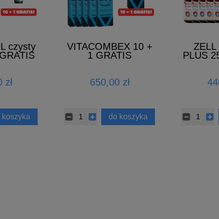
L czysty
VITACOMBEX 10 +
ZELL
 GRATIS
1 GRATIS
PLUS 2
G
 zł
650,00 zł
44
 koszyka
do koszyka