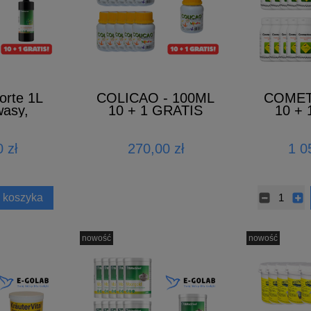
orte 1L
COLICAO - 100ML
COMET
asy,
10 + 1 GRATIS
10 +
y 10 + 1
IS
 zł
270,00 zł
1 0
 koszyka
nowość
nowość