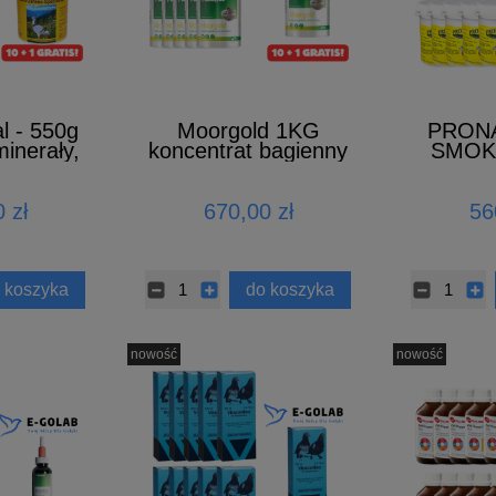
al - 550g
Moorgold 1KG
PRONA
minerały,
koncentrat bagienny
SMOKE
) 10 + 1
10 + 1 GRATIS
dymn
G
 zł
670,00 zł
56
 koszyka
do koszyka
nowość
nowość