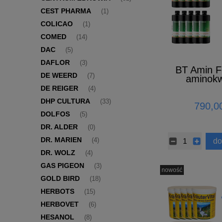
CEST PHARMA
(1)
COLICAO
(1)
COMED
(14)
DAC
(5)
DAFLOR
(3)
BT Amin F
DE WEERD
(7)
aminokw
elektrolit
DE REIGER
(4)
GRAT
DHP CULTURA
(33)
790,00
DOLFOS
(5)
DR. ALDER
(0)
DR. MARIEN
do
(4)
DR. WOLZ
(4)
GAS PIGEON
(3)
nowość
GOLD BIRD
(18)
HERBOTS
(15)
HERBOVET
(6)
HESANOL
(8)