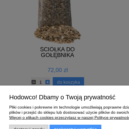
ŚCIÓŁKA DO
ELIXIER 
KA
GOŁĘBNIKA
ZNA
72,00 zł
140,00 z
ł
do koszyka
do k
Hodowco! Dbamy o Twoją prywatność
Pliki cookies i pokrewne im technologie umożliwiają poprawne d
Pomoc
Moje konto
plików i przejść do sklepu lub dostosować użycie plików do swoich
Więcej o plikach cookies przeczytasz w naszej Polityce prywatnośc
Zwroty i reklamacje
Twoje zamówienia
Regulamin
Ustawienia konta