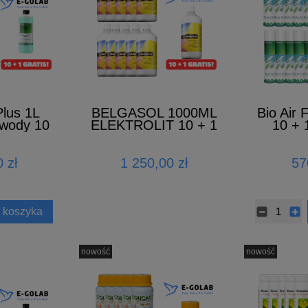
Plus 1L
BELGASOL 1000ML
Bio Air
r wody 10
ELEKTROLIT 10 + 1
10 +
ATIS
GRATIS
 zł
1 250,00 zł
57
 koszyka
nowość
nowość