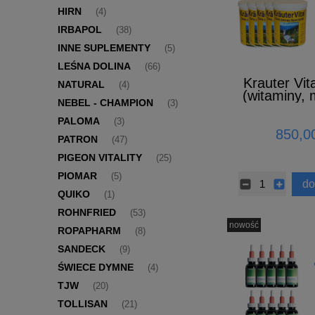
HIRN
(4)
IRBAPOL
(38)
INNE SUPLEMENTY
(5)
LEŚNA DOLINA
(66)
Krauter Vit
NATURAL
(4)
(witaminy, 
NEBEL - CHAMPION
(3)
aminokwasy
PALOMA
(3)
850,00
PATRON
(47)
PIGEON VITALITY
(25)
PIOMAR
(5)
do
QUIKO
(1)
ROHNFRIED
(53)
nowość
ROPAPHARM
(8)
SANDECK
(9)
ŚWIECE DYMNE
(4)
TJW
(20)
TOLLISAN
(21)