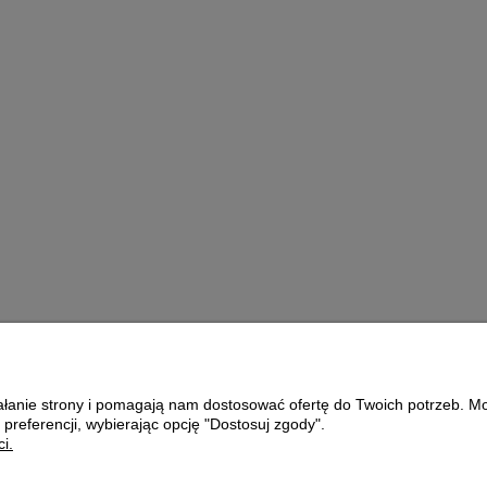
1L
Growth Energy Moulting
Mix - 4kg
ł
89,00 zł
oszyka
do koszyka
ziałanie strony i pomagają nam dostosować ofertę do Twoich potrzeb. 
Płatności i dostawa
O nas
 preferencji, wybierając opcję "Dostosuj zgody".
i.
Formy płatności
KONTAKT
Czas i koszty dostawy