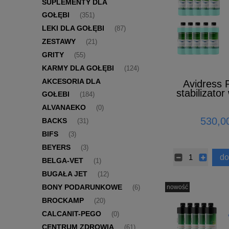
SUPLEMENTY DLA
GOŁĘBI
(351)
LEKI DLA GOŁĘBI
(87)
ZESTAWY
(21)
GRITY
(55)
KARMY DLA GOŁĘBI
(124)
AKCESORIA DLA
Avidress 
stabilizato
GOŁEBI
(184)
+ 1 GR
ALVANAEKO
(0)
530,00
BACKS
(31)
BIFS
(3)
BEYERS
(3)
do
BELGA-VET
(1)
BUGAŁA JET
(12)
BONY PODARUNKOWE
nowość
(6)
BROCKAMP
(20)
CALCANIT-PEGO
(0)
CENTRUM ZDROWIA
(61)