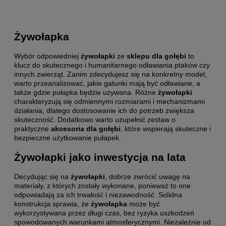
Żywołapka
Wybór odpowiedniej
żywołapki
ze
sklepu dla gołębi
to
klucz do skutecznego i humanitarnego odławiania ptaków czy
innych zwierząt. Zanim zdecydujesz się na konkretny model,
warto przeanalizować, jakie gatunki mają być odławiane, a
także gdzie pułapka będzie używana. Różne
żywołapki
charakteryzują się odmiennymi rozmiarami i mechanizmami
działania, dlatego dostosowanie ich do potrzeb zwiększa
skuteczność. Dodatkowo warto uzupełnić zestaw o
praktyczne
akcesoria dla gołębi
, które wspierają skuteczne i
bezpieczne użytkowanie pułapek.
Żywołapki jako inwestycja na lata
Decydując się na
żywołapki
, dobrze zwrócić uwagę na
materiały, z których zostały wykonane, ponieważ to one
odpowiadają za ich trwałość i niezawodność. Solidna
konstrukcja sprawia, że
żywołapka
może być
wykorzystywana przez długi czas, bez ryzyka uszkodzeń
spowodowanych warunkami atmosferycznymi. Niezależnie od