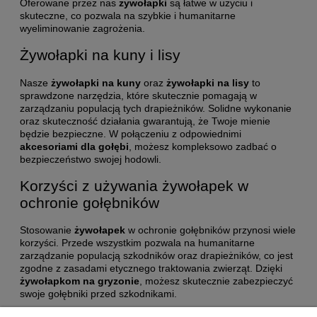
Oferowane przez nas
żywołapki
są łatwe w użyciu i
skuteczne, co pozwala na szybkie i humanitarne
wyeliminowanie zagrożenia.
Żywołapki na kuny i lisy
Nasze
żywołapki na kuny
oraz
żywołapki na lisy
to
sprawdzone narzędzia, które skutecznie pomagają w
zarządzaniu populacją tych drapieżników. Solidne wykonanie
oraz skuteczność działania gwarantują, że Twoje mienie
będzie bezpieczne. W połączeniu z odpowiednimi
akcesoriami dla gołębi
, możesz kompleksowo zadbać o
bezpieczeństwo swojej hodowli.
Korzyści z używania żywołapek w
ochronie gołębników
Stosowanie
żywołapek
w ochronie gołębników przynosi wiele
korzyści. Przede wszystkim pozwala na humanitarne
zarządzanie populacją szkodników oraz drapieżników, co jest
zgodne z zasadami etycznego traktowania zwierząt. Dzięki
żywołapkom na gryzonie
, możesz skutecznie zabezpieczyć
swoje gołębniki przed szkodnikami.