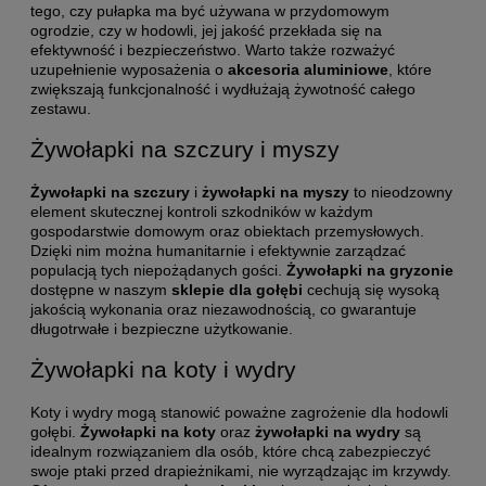
tego, czy pułapka ma być używana w przydomowym
ogrodzie, czy w hodowli, jej jakość przekłada się na
efektywność i bezpieczeństwo. Warto także rozważyć
uzupełnienie wyposażenia o
akcesoria aluminiowe
, które
zwiększają funkcjonalność i wydłużają żywotność całego
zestawu.
Żywołapki na szczury i myszy
Żywołapki na szczury
i
żywołapki na myszy
to nieodzowny
element skutecznej kontroli szkodników w każdym
gospodarstwie domowym oraz obiektach przemysłowych.
Dzięki nim można humanitarnie i efektywnie zarządzać
populacją tych niepożądanych gości.
Żywołapki na gryzonie
dostępne w naszym
sklepie dla gołębi
cechują się wysoką
jakością wykonania oraz niezawodnością, co gwarantuje
długotrwałe i bezpieczne użytkowanie.
Żywołapki na koty i wydry
Koty i wydry mogą stanowić poważne zagrożenie dla hodowli
gołębi.
Żywołapki na koty
oraz
żywołapki na wydry
są
idealnym rozwiązaniem dla osób, które chcą zabezpieczyć
swoje ptaki przed drapieżnikami, nie wyrządzając im krzywdy.