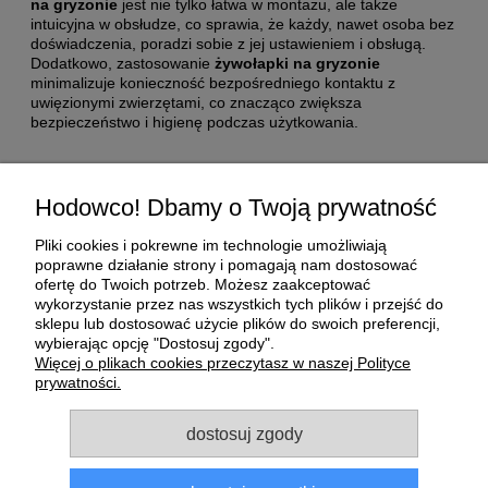
na gryzonie
jest nie tylko łatwa w montażu, ale także
intuicyjna w obsłudze, co sprawia, że każdy, nawet osoba bez
doświadczenia, poradzi sobie z jej ustawieniem i obsługą.
Dodatkowo, zastosowanie
żywołapki na gryzonie
minimalizuje konieczność bezpośredniego kontaktu z
uwięzionymi zwierzętami, co znacząco zwiększa
bezpieczeństwo i higienę podczas użytkowania.
Pomoc
Hodowco! Dbamy o Twoją prywatność
Moje konto
Pliki cookies i pokrewne im technologie umożliwiają
poprawne działanie strony i pomagają nam dostosować
ofertę do Twoich potrzeb. Możesz zaakceptować
Płatności i dostawa
wykorzystanie przez nas wszystkich tych plików i przejść do
sklepu lub dostosować użycie plików do swoich preferencji,
wybierając opcję "Dostosuj zgody".
O nas
Więcej o plikach cookies przeczytasz w naszej Polityce
prywatności.
Informacje
dostosuj zgody