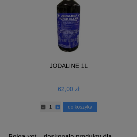
JODALINE 1L
62,00 zł
do koszyka
Belga-vet – doskonałe produkty dla