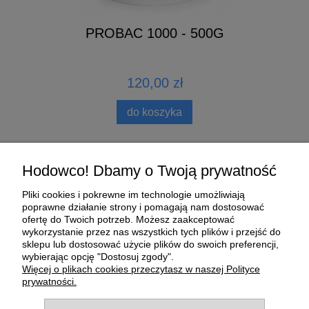
PROBAC 1000 - 500G
120,00 zł
do koszyka
Pomoc
Hodowco! Dbamy o Twoją prywatność
Pliki cookies i pokrewne im technologie umożliwiają
Moje konto
poprawne działanie strony i pomagają nam dostosować
ofertę do Twoich potrzeb. Możesz zaakceptować
wykorzystanie przez nas wszystkich tych plików i przejść do
Płatności i dostawa
sklepu lub dostosować użycie plików do swoich preferencji,
wybierając opcję "Dostosuj zgody".
O nas
Więcej o plikach cookies przeczytasz w naszej Polityce
prywatności.
Informacje