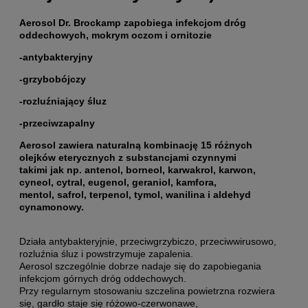
Aerosol Dr. Brockamp zapobiega infekcjom dróg
oddechowych, mokrym oczom i ornitozie
-antybakteryjny
-grzybobójczy
-rozluźniający śluz
-przeciwzapalny
Aerosol zawiera naturalną kombinację 15 różnych
olejków eterycznych z substancjami czynnymi
takimi jak np. antenol, borneol, karwakrol, karwon,
cyneol, cytral, eugenol, geraniol, kamfora,
mentol, safrol, terpenol, tymol, wanilina i aldehyd
cynamonowy.
Działa antybakteryjnie, przeciwgrzybiczo, przeciwwirusowo,
rozluźnia śluz i powstrzymuje zapalenia.
Aerosol szczególnie dobrze nadaje się do zapobiegania
infekcjom górnych dróg oddechowych.
Przy regularnym stosowaniu szczelina powietrzna rozwiera
się, gardło staje się różowo-czerwonawe,