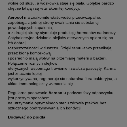
wolne od śluzu, a woskówka staje się biała. Gołębie bardzo
chętnie latają i są w znakomitej kondycji.
Aerosol
ma znakomite właściwości przeciwzapalne,
zapobiega z jednej strony uwalnianiu się substancji
powodujących zapalenia,
a z drugiej strony stymuluje produkcję hormonów nadnerczy.
Antybakteryjne działanie olejków eterycznych opiera się na
ich dobrej
rozpuszczalności w tłuszczu. Dzięki temu łatwo przenikają
przez błonę komórkową
i pośrednio mają wpływ na przemianę materii u bakterii.
Połączenie różnych olejków
eterycznych wspomaga trawienie i zwalcza pasożyty. Karma
jest znacznie lepiej
wykorzystywana, regeneruje się naturalna flora bakteryjna, a
układ immunologiczny wzmacnia się.
Regularne podawanie
Aerosolu
podczas fazy odpoczynku
jest prostym sposobem
na utrzymanie optymalnego stanu zdrowia ptaków, bez
sztucznego podtrzymywania ich kondycji.
Dodawać do poidła