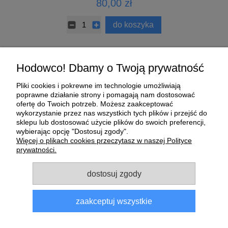
80,00 zł
do koszyka
Pomoc
Hodowco! Dbamy o Twoją prywatność
Pliki cookies i pokrewne im technologie umożliwiają
Moje konto
poprawne działanie strony i pomagają nam dostosować
ofertę do Twoich potrzeb. Możesz zaakceptować
wykorzystanie przez nas wszystkich tych plików i przejść do
Płatności i dostawa
sklepu lub dostosować użycie plików do swoich preferencji,
wybierając opcję "Dostosuj zgody".
O nas
Więcej o plikach cookies przeczytasz w naszej Polityce
prywatności.
Informacje
dostosuj zgody
zaakceptuj wszystkie
Sklep dla gołębi E-Golab.pl
| NIP: 6492311073 | ul.
Zagórczańska 15, 42-450 Niegowonice, woj. śląskie | telefon:
733 833 543
, e-mail:
sklep@e-golab.pl