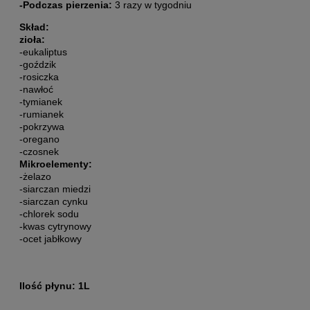
-Podczas pierzenia:
3 razy w tygodniu
Skład:
zioła:
-eukaliptus
-goździk
-rosiczka
-nawłoć
-tymianek
-rumianek
-pokrzywa
-oregano
-czosnek
Mikroelementy:
-żelazo
-siarczan miedzi
-siarczan cynku
-chlorek sodu
-kwas cytrynowy
-ocet jabłkowy
Ilość płynu: 1L