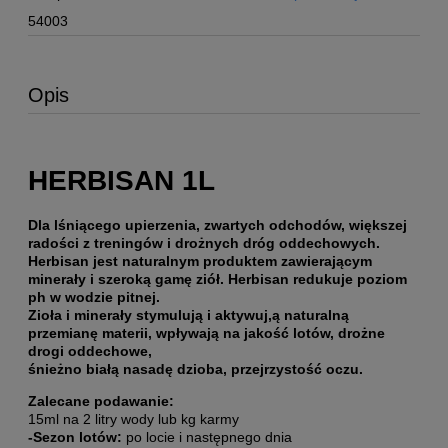
54003
Opis
HERBISAN 1L
Dla lśniącego upierzenia, zwartych odchodów, większej
radości z treningów i drożnych dróg oddechowych.
Herbisan jest naturalnym produktem zawierającym
minerały i szeroką gamę ziół. Herbisan redukuje poziom
ph w wodzie pitnej.
Zioła i minerały stymulują i aktywuj,ą naturalną
przemianę materii, wpływają na jakość lotów, drożne
drogi oddechowe,
śnieżno białą nasadę dzioba, przejrzystość oczu.
Zalecane podawanie:
15ml na 2 litry wody lub kg karmy
-Sezon lotów:
po locie i następnego dnia