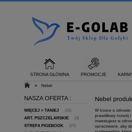
STRONA GŁÓWNA
PROMOCJE
KARMY
»
Nebel
NASZA OFERTA :
Nebel produk
SUPLEMENTY DLA GOŁĘBI
KONTAKT
WIĘCEJ = TANIEJ
W trosce o zdrowie 
(15)
prawidłowy rozwój i
ART. PSZCZELARSKIE
(3)
inwestujesz w zdrow
STREFA PIGEBOOK
(27)
opracowane, aby do
suplementów, które