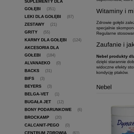
SUPLEMENTY DLA
GOŁĘBI
(351)
Witaminy i mi
LEKI DLA GOŁĘBI
(87)
Zdrowie gołębi zale
ZESTAWY
(21)
specjalnie skompon
GRITY
(55)
Regularne stosowa
KARMY DLA GOŁĘBI
(124)
Zaufanie i j
AKCESORIA DLA
GOŁEBI
(184)
Nebel produkty dl
dzięki starannie d
ALVANAEKO
(0)
widoczne efekty sto
BACKS
(31)
kondycję ptaków.
BIFS
(3)
Nebel
BEYERS
(3)
BELGA-VET
(1)
BUGAŁA JET
(12)
BONY PODARUNKOWE
(6)
BROCKAMP
(20)
CALCANIT-PEGO
(0)
CENTRUM ZDROWIA
(61)