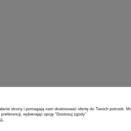
ELIXIER 1L
KA
ZNA
140,00 zł
do koszyka
ziałanie strony i pomagają nam dostosować ofertę do Twoich potrzeb. 
Płatności i dostawa
O nas
 preferencji, wybierając opcję "Dostosuj zgody".
i.
Formy płatności
KONTAKT
Czas i koszty dostawy