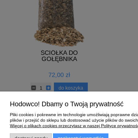
 Moulting
ŚCIÓŁKA DO
MISECZ
kg
GOŁĘBNIKA
CERAMIC
ł
72,00 zł
2,89 zł
koszyka
do koszyka
Hodowco! Dbamy o Twoją prywatność
Pliki cookies i pokrewne im technologie umożliwiają poprawne d
Pomoc
Moje konto
plików i przejść do sklepu lub dostosować użycie plików do swoich
Więcej o plikach cookies przeczytasz w naszej Polityce prywatnośc
Zwroty i reklamacje
Twoje zamówienia
Regulamin
Ustawienia konta