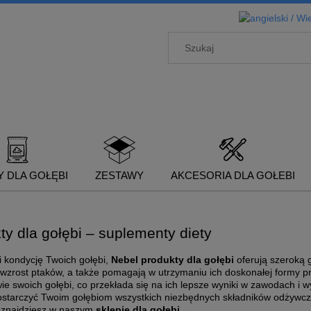
 DLA GOŁĘBI
ZESTAWY
AKCESORIA DLA GOŁEBI
ty dla gołębi – suplementy diety
i kondycję Twoich gołębi,
Nebel produkty dla gołębi
oferują szeroką 
 wzrost ptaków, a także pomagają w utrzymaniu ich doskonałej formy pr
ie swoich gołębi, co przekłada się na ich lepsze wyniki w zawodach i 
starczyć Twoim gołębiom wszystkich niezbędnych składników odżywczy
 znajdziesz w naszym
sklepie dla gołębi
.