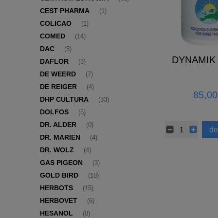
CEST PHARMA
(1)
COLICAO
(1)
COMED
(14)
DAC
(5)
DYNAMIK 
DAFLOR
(3)
DE WEERD
(7)
DE REIGER
(4)
85,00
DHP CULTURA
(33)
DOLFOS
(5)
DR. ALDER
(0)
do
DR. MARIEN
(4)
DR. WOLZ
(4)
GAS PIGEON
(3)
GOLD BIRD
(18)
HERBOTS
(15)
HERBOVET
(6)
HESANOL
(8)