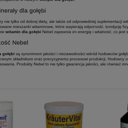
nerały dla gołębi
ży nie tylko od dobrej diety, ale także od odpowiedniej suplementacji w
owane mieszanki witaminowe, które wspierają odporność, kondycję fiz
nie
witamin dla gołębi
Nebel zapewnia im energię i witalność, co jes
akość Nebel
a gołębi
są synonimem jakości i niezawodności wśród hodowców gołębi 
obranym składnikom oraz precyzyjnemu procesowi produkcji. Hodowcy 
sowania. Produkty Nebel to nie tylko gwarancja jakości, ale również inn