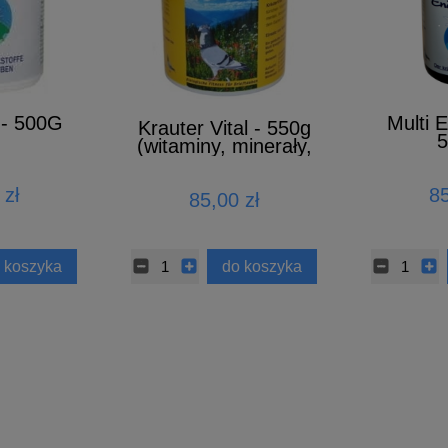
- 500G
Multi E
Krauter Vital - 550g
5
(witaminy, minerały,
aminokwasy)
 zł
85
85,00 zł
 koszyka
do koszyka