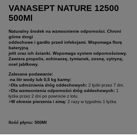
VANASEPT NATURE 12500
500Ml
Naturalny środek na wzmocnienie odporności. Chroni
górne drogi
oddechowe i gardło przed infekcjami. Wspomaga florę
bateryjną
jelit oraz ich ścianki. Wspomaga system odpornościowy.
Zawiera propolis, echinaceę, tymianek, sosnę, cytrynę,
ocet jabłkowy.
Zalecane podawanie:
-
na litr wody lub 0,5 kg karmy:
>
Dla udrożnienia dróg oddechowych:
2 łyżki przez 7 dni.
>
Dla wzmocnienia odporności dróg oddechowych:
1
łyżka przez 2 dni po powrocie z lotu.
>
W okresie pierzenia i zimą:
2 razy w tygodniu 1 łyżka.
Ilość płynu: 500Ml