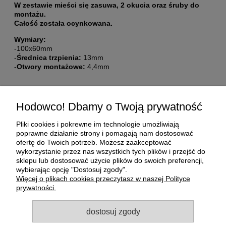
W zestawie mieści się zasuwa, 2 okucia oraz śruby do
montażu.
Całość została ocynkowana.
Wymiary:
-100x60mm
-
Średnica trzpienia:
13mm
-
Otwory montażowe:
4,4mm
Pomoc
Hodowco! Dbamy o Twoją prywatność
Moje konto
Pliki cookies i pokrewne im technologie umożliwiają
poprawne działanie strony i pomagają nam dostosować
ofertę do Twoich potrzeb. Możesz zaakceptować
Płatności i dostawa
wykorzystanie przez nas wszystkich tych plików i przejść do
sklepu lub dostosować użycie plików do swoich preferencji,
wybierając opcję "Dostosuj zgody".
O nas
Więcej o plikach cookies przeczytasz w naszej Polityce
prywatności.
Informacje
dostosuj zgody