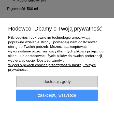
Popiół surowy 9%
Pojemność: 500 ml
Pomoc
Hodowco! Dbamy o Twoją prywatność
Moje konto
Pliki cookies i pokrewne im technologie umożliwiają
poprawne działanie strony i pomagają nam dostosować
ofertę do Twoich potrzeb. Możesz zaakceptować
Płatności i dostawa
wykorzystanie przez nas wszystkich tych plików i przejść do
sklepu lub dostosować użycie plików do swoich preferencji,
wybierając opcję "Dostosuj zgody".
O nas
Więcej o plikach cookies przeczytasz w naszej Polityce
prywatności.
Informacje
dostosuj zgody
zaakceptuj wszystkie
Sklep dla gołębi E-Golab.pl
| NIP: 6492311073 | ul.
Zagórczańska 15, 42-450 Niegowonice, woj. śląskie | telefon:
733 833 543
, e-mail:
sklep@e-golab.pl
pokaż pełną wersję strony