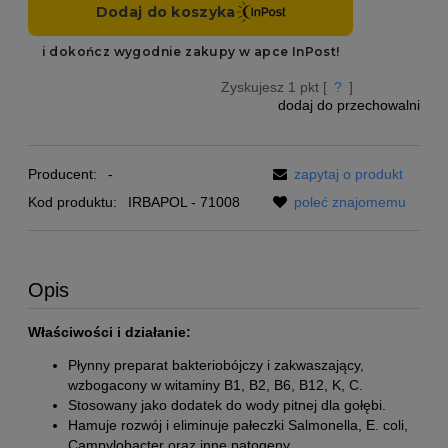
Zyskujesz
1
pkt [
?
]
dodaj do przechowalni
Producent:
-
zapytaj o produkt
Kod produktu:
IRBAPOL - 71008
poleć znajomemu
Opis
Właściwości i działanie:
Płynny preparat bakteriobójczy i zakwaszający,
wzbogacony w witaminy B1, B2, B6, B12, K, C.
Stosowany jako dodatek do wody pitnej dla gołębi.
Hamuje rozwój i eliminuje pałeczki Salmonella, E. coli,
Campylobacter oraz inne patogeny.