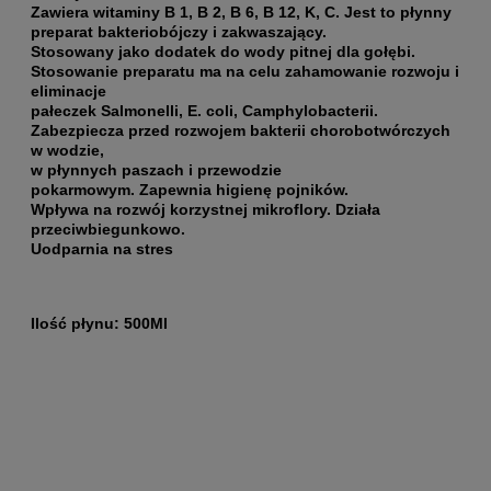
Zawiera witaminy B 1, B 2, B 6, B 12, K, C. Jest to płynny
preparat bakteriobójczy i zakwaszający.
Stosowany jako dodatek do wody pitnej dla gołębi.
Stosowanie preparatu ma na celu zahamowanie rozwoju i
eliminacje
pałeczek Salmonelli, E. coli, Camphylobacterii.
Zabezpiecza przed rozwojem bakterii chorobotwórczych
w wodzie,
w płynnych paszach i przewodzie
pokarmowym.
Zapewnia higienę pojników.
Wpływa na rozwój korzystnej mikroflory.
Działa
przeciwbiegunkowo.
Uodparnia na stres
Ilość płynu: 500Ml