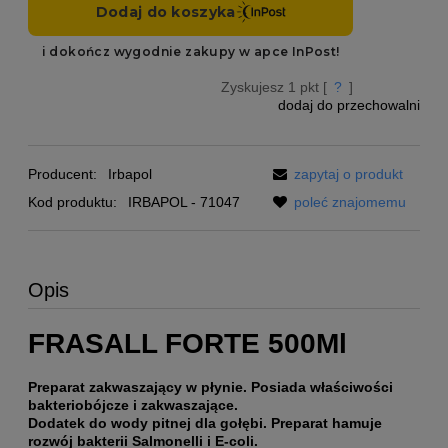
Zyskujesz
1
pkt [
?
]
dodaj do przechowalni
Producent:
Irbapol
zapytaj o produkt
Kod produktu:
IRBAPOL - 71047
poleć znajomemu
Opis
FRASALL FORTE 500Ml
Preparat zakwaszający w płynie. Posiada właściwości
bakteriobójcze i zakwaszające.
Dodatek do wody pitnej dla gołębi.
Preparat hamuje
rozwój bakterii Salmonelli i E-coli.