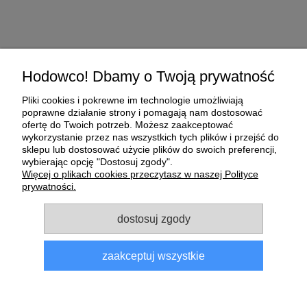
Pomoc
Hodowco! Dbamy o Twoją prywatność
Pliki cookies i pokrewne im technologie umożliwiają
Moje konto
poprawne działanie strony i pomagają nam dostosować
ofertę do Twoich potrzeb. Możesz zaakceptować
wykorzystanie przez nas wszystkich tych plików i przejść do
Płatności i dostawa
sklepu lub dostosować użycie plików do swoich preferencji,
wybierając opcję "Dostosuj zgody".
O nas
Więcej o plikach cookies przeczytasz w naszej Polityce
prywatności.
Informacje
dostosuj zgody
zaakceptuj wszystkie
Sklep dla gołębi E-Golab.pl
| NIP: 6492311073 | ul.
Zagórczańska 15, 42-450 Niegowonice, woj. śląskie | telefon:
733 833 543
, e-mail:
sklep@e-golab.pl