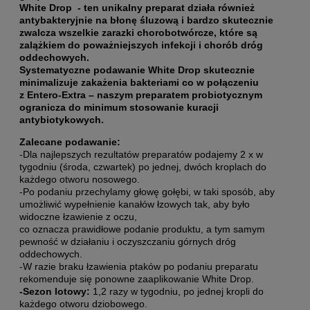
White Drop - ten unikalny preparat działa również
antybakteryjnie na błonę śluzową i bardzo skutecznie
zwalcza wszelkie zarazki chorobotwórcze, które są
zalążkiem do poważniejszych infekcji i chorób dróg
oddechowych.
Systematyczne podawanie White Drop skutecznie
minimalizuje zakażenia bakteriami co w połączeniu
z Entero-Extra – naszym preparatem probiotycznym
ogranicza do minimum stosowanie kuracji
antybiotykowych.
Zalecane podawanie:
-Dla najlepszych rezultatów preparatów podajemy 2 x w
tygodniu (środa, czwartek) po jednej, dwóch kroplach do
każdego otworu nosowego.
-Po podaniu przechylamy głowę gołębi, w taki sposób, aby
umożliwić wypełnienie kanałów łzowych tak, aby było
widoczne łzawienie z oczu,
co oznacza prawidłowe podanie produktu, a tym samym
pewność w działaniu i oczyszczaniu górnych dróg
oddechowych.
-W razie braku łzawienia ptaków po podaniu preparatu
rekomenduje się ponowne zaaplikowanie White Drop.
-Sezon lotowy:
1,2 razy w tygodniu, po jednej kropli do
każdego otworu dziobowego.