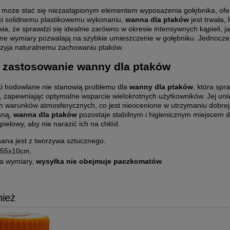
może stać się niezastąpionym elementem wyposażenia gołębnika, oferuj
ki solidnemu plastikowemu wykonaniu,
wanna dla ptaków
jest trwała,
a, że sprawdzi się idealnie zarówno w okresie intensywnych kąpieli, ja
czne wymiary pozwalają na szybkie umieszczenie w gołębniku. Jednocze
przyja naturalnemu zachowaniu ptaków.
 zastosowanie wanny dla ptaków
 hodowlane nie stanowią problemu dla
wanny dla ptaków
, która spr
, zapewniając optymalne wsparcie wielokrotnych użytkowników. Jej uni
ch warunków atmosferycznych, co jest nieocenione w utrzymaniu dobrej 
sną,
wanna dla ptaków
pozostaje stabilnym i higienicznym miejscem d
ielowy, aby nie narazić ich na chłód.
na jest z tworzywa sztucznego.
x55x10cm.
a wymiary,
wysyłka nie obejmuje paczkomatów
.
nież