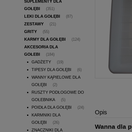
SUPLEMENTY DLA
GOŁĘBI
(351)
LEKI DLA GOŁĘBI
(87)
ZESTAWY
(21)
GRITY
(55)
KARMY DLA GOŁĘBI
(124)
AKCESORIA DLA
GOŁEBI
(184)
GADŻETY
(19)
TIPESY DLA GOŁĘBI
(6)
WANNY KĄPIELOWE DLA
GOŁĘBI
(2)
RUSZTY PODŁOGOWE DO
GOŁEBNIKA
(5)
POIDŁA DLA GOŁĘBI
(24)
Opis
KARMNIKI DLA
GOŁĘBI
(26)
Wanna dla 
ZNACZNIKI DLA