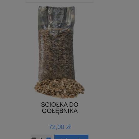
 1L
ŚCIÓŁKA DO
Growth Energy 
GOŁĘBNIKA
Mix - 4k
zł
72,00 zł
89,00 zł