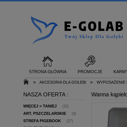
STRONA GŁÓWNA
PROMOCJE
KARMY
»
»
AKCESORIA DLA GOŁEBI
WYPOSAŻENIE 
NASZA OFERTA :
Wanna kąpielo
SUPLEMENTY DLA GOŁĘBI
KONTAKT
WIĘCEJ = TANIEJ
(15)
ART. PSZCZELARSKIE
(3)
STREFA PIGEBOOK
(27)