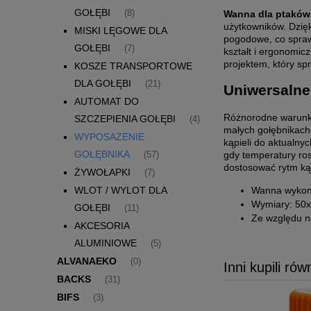
GOŁĘBI
Wanna dla ptaków
(8)
użytkowników. Dzię
MISKI LĘGOWE DLA
pogodowe, co sprawi
GOŁĘBI
(7)
kształt i ergonomi
projektem, który s
KOSZE TRANSPORTOWE
DLA GOŁĘBI
(21)
Uniwersalne
AUTOMAT DO
Różnorodne warunki
SZCZEPIENIA GOŁĘBI
(4)
małych gołębnikach
WYPOSAŻENIE
kąpieli do aktualny
GOŁĘBNIKA
gdy temperatury ro
(57)
dostosować rytm kąp
ŻYWOŁAPKI
(7)
Wanna wykona
WLOT / WYLOT DLA
Wymiary: 50
GOŁĘBI
(11)
Ze względu n
AKCESORIA
ALUMINIOWE
(5)
ALVANAEKO
(0)
Inni kupili rów
BACKS
(31)
BIFS
(3)