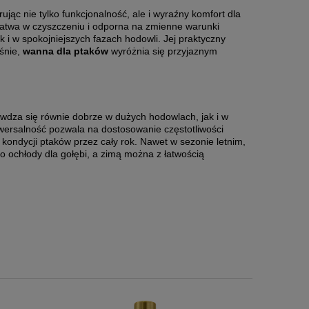
ąc nie tylko funkcjonalność, ale i wyraźny komfort dla
 łatwa w czyszczeniu i odporna na zmienne warunki
k i w spokojniejszych fazach hodowli. Jej praktyczny
śnie,
wanna dla ptaków
wyróżnia się przyjaznym
awdza się równie dobrze w dużych hodowlach, jak i w
wersalność pozwala na dostosowanie częstotliwości
kondycji ptaków przez cały rok. Nawet w sezonie letnim,
o ochłody dla gołębi, a zimą można z łatwością