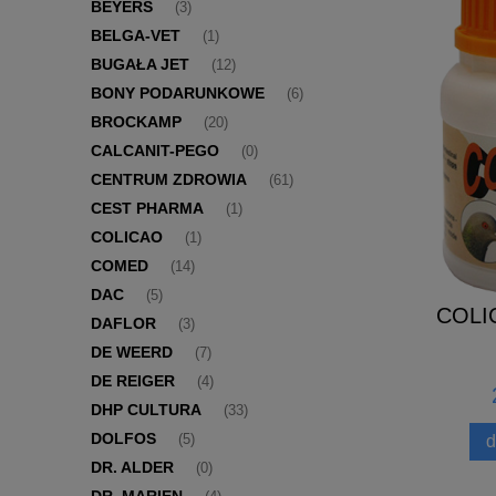
BEYERS
(3)
BELGA-VET
(1)
BUGAŁA JET
(12)
BONY PODARUNKOWE
(6)
BROCKAMP
(20)
CALCANIT-PEGO
(0)
CENTRUM ZDROWIA
(61)
CEST PHARMA
(1)
COLICAO
(1)
COMED
(14)
DAC
(5)
PROBAC 1000 - 500G
COLI
DAFLOR
(3)
DE WEERD
(7)
DE REIGER
(4)
120,00 zł
DHP CULTURA
(33)
DOLFOS
do koszyka
d
(5)
DR. ALDER
(0)