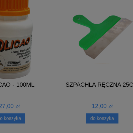
CAO - 100ML
SZPACHLA RĘCZNA 25
27,00 zł
12,00 zł
o koszyka
do koszyka