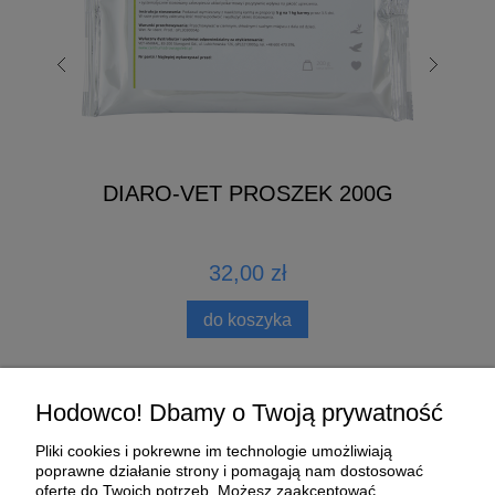
DIARO-VET PROSZEK 200G
32,00 zł
do koszyka
Pomoc
Hodowco! Dbamy o Twoją prywatność
Pliki cookies i pokrewne im technologie umożliwiają
Moje konto
poprawne działanie strony i pomagają nam dostosować
ofertę do Twoich potrzeb. Możesz zaakceptować