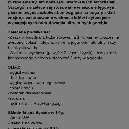
mikroelementy, aminokwasy i szeroki wachlarz witamin.
Szczególnie zaleca się stosowanie w sezonie lęgowym i
pierzeniowym, aczkolwiek ze względu na bogaty skład
znajduje zastosowanie w okresie lotów i sytuacjach
wymagających odbudowania sił witalnych gołębia.
Zalecane podawanie:
-2 razy w tygodniu 1 łyżka stołowa na 1 Kg karmy, ówcześnie
zwilżonej sokiem, olejem, kefirem, jogurtem naturalnym czy
też czystą wodą.
-W okresie wychowu (powyżej 2 tygodni życia) lub w okresie
intensywnego pierzenia stosować 3 razy w tygodniu
Skład:
-węgiel wapnia
-drożdże piwne
-węglan wapniowo-magnezowy
-chlorek sodu
-fosforan dwuwapniowy
-spirulina
-hydrolizat białka zwierzęcego
Składniki analityczne w 1Kg:
-Wapń
18%
-Białko surowe
5%
-Oleje i tłuszcz surowy
0,1%