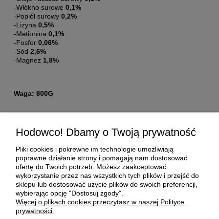
-Włókno surowe
0,1%
-Popiół surowy
0,2%
-Lizyna
0,5%
-Metionina
0,1%
-Fosfor
0,06%
-Sód
2,6%
-Magnez
1,8%
Waga: 800G
Pomoc
Hodowco! Dbamy o Twoją prywatność
Moje konto
Pliki cookies i pokrewne im technologie umożliwiają
poprawne działanie strony i pomagają nam dostosować
ofertę do Twoich potrzeb. Możesz zaakceptować
Płatności i dostawa
wykorzystanie przez nas wszystkich tych plików i przejść do
sklepu lub dostosować użycie plików do swoich preferencji,
wybierając opcję "Dostosuj zgody".
O nas
Więcej o plikach cookies przeczytasz w naszej Polityce
prywatności.