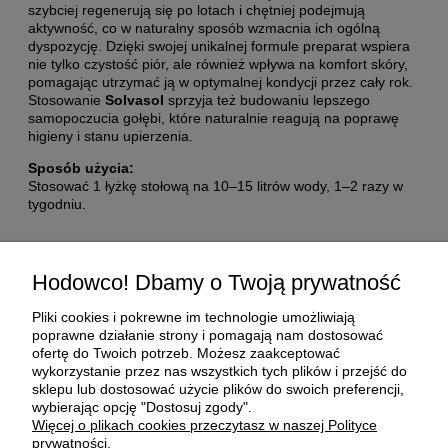
szybciej regenerują się po lotach i chętniej podejmują
aktywność, co w naturalny sposób wzmacnia ich ogólną
dyspozycję. Dzięki swojej unikalnej formule preparat wspiera
nie tylko czystość piór, ale również wpływa na komfort skóry,
pomagając utrzymać ją w optymalnej kondycji przez cały rok.
Stosowanie
Solvasol
sprzyja też budowaniu lepszego
samopoczucia gołębi, które naturalnie reagują na poprawę
higieny i stanu upierzenia.
Sposób użycia:
Stosować 1 łyżkę stołową na 10–15 litrów wody, 1–2 razy w
tygodniu.
Pomoc
Hodowco! Dbamy o Twoją prywatność
Moje konto
Pliki cookies i pokrewne im technologie umożliwiają
poprawne działanie strony i pomagają nam dostosować
ofertę do Twoich potrzeb. Możesz zaakceptować
Płatności i dostawa
wykorzystanie przez nas wszystkich tych plików i przejść do
sklepu lub dostosować użycie plików do swoich preferencji,
wybierając opcję "Dostosuj zgody".
O nas
Więcej o plikach cookies przeczytasz w naszej Polityce
prywatności.