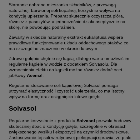
Starannie dobrana mieszanka składników, z przewagą
naturalnej, barwionej soli kopalnej, korzystnie wpływa na
kondycję upierzenia. Preparat skutecznie oczyszcza pióra,
również z pasożytów, a jednocześnie działa aseptycznie na
skórę, nie powodując podrażnień.
Zawarty w składzie naturalny ekstrakt eukaliptusa wspiera
prawidłowe funkcjonowanie układu oddechowego ptaków, co
ma szczególne znaczenie w okresie lotowym.
Zdrowe gołębie chętnie się kąpią, dlatego warto umożliwić im
regularne kąpiele w wodzie z dodatkiem Solvasolu. Dla
wzmocnienia efektu do kąpieli można również dodać ocet
jabłkowy
Acemal
.
Regularne stosowanie soli kąpielowej Solvasol pomaga
utrzymać elastyczność i czystość upierzenia, co ma istotny
wpływ na formę oraz osiągnięcia lotowe gołębi.
Solvasol
Regularne korzystanie z produktu
Solvasol
pozwala hodowcy
skuteczniej dbać o kondycję gołębi, szczególnie w okresach
zwiększonego wysiłku i ekspozycji na czynniki środowiskowe.
Zastosowanie tej soli w rutynowej pielęgnacji sprawia, że ptaki