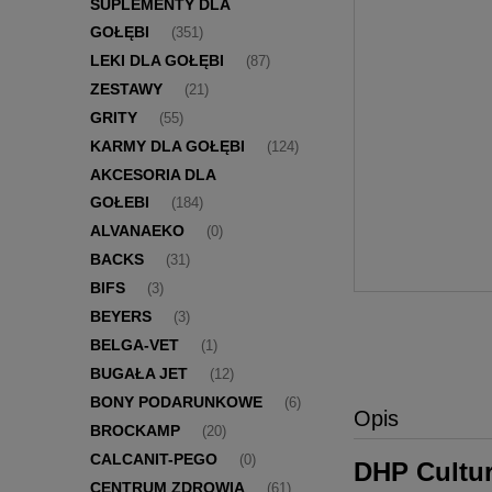
SUPLEMENTY DLA
GOŁĘBI
(351)
LEKI DLA GOŁĘBI
(87)
ZESTAWY
(21)
GRITY
(55)
KARMY DLA GOŁĘBI
(124)
AKCESORIA DLA
GOŁEBI
(184)
ALVANAEKO
(0)
BACKS
(31)
BIFS
(3)
BEYERS
(3)
BELGA-VET
(1)
BUGAŁA JET
(12)
BONY PODARUNKOWE
(6)
Opis
BROCKAMP
(20)
CALCANIT-PEGO
(0)
DHP Cultur
CENTRUM ZDROWIA
(61)