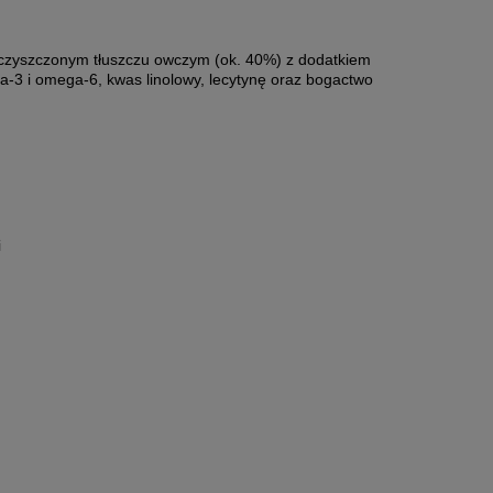
e oczyszczonym tłuszczu owczym (ok. 40%) z dodatkiem
-3 i omega-6, kwas linolowy, lecytynę oraz bogactwo
i