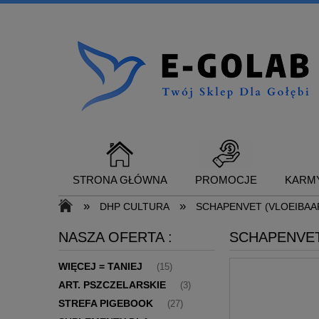
STRONA GŁÓWNA
PROMOCJE
KARMY
»
»
DHP CULTURA
SCHAPENVET (VLOEIBAAR
NASZA OFERTA :
SCHAPENVET
SUPLEMENTY DLA GOŁĘBI
KONTAKT
WIĘCEJ = TANIEJ
(15)
ART. PSZCZELARSKIE
(3)
STREFA PIGEBOOK
(27)