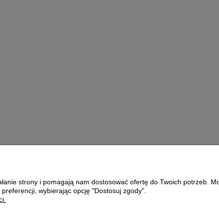
1L
ŚCIÓŁKA DO
GOŁĘBNIKA
ł
72,00 zł
oszyka
do koszyka
ziałanie strony i pomagają nam dostosować ofertę do Twoich potrzeb. 
Płatności i dostawa
O nas
 preferencji, wybierając opcję "Dostosuj zgody".
i.
Formy płatności
KONTAKT
Czas i koszty dostawy