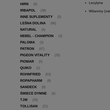
Lecytyna
HIRN
(4)
IRBAPOL
(38)
Witaminy (nat
INNE SUPLEMENTY
(5)
LEŚNA DOLINA
(66)
NATURAL
(4)
NEBEL - CHAMPION
(3)
PALOMA
(3)
PATRON
(47)
PIGEON VITALITY
(25)
PIOMAR
(5)
QUIKO
(1)
ROHNFRIED
(53)
ROPAPHARM
(8)
SANDECK
(9)
ŚWIECE DYMNE
(4)
TJW
(20)
TOLLISAN
(21)