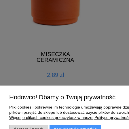
 Moulting
ELIXIER 
MISECZKA
kg
CERAMICZNA
ł
140,00 z
2,89 zł
koszyka
do k
Hodowco! Dbamy o Twoją prywatność
Pliki cookies i pokrewne im technologie umożliwiają poprawne d
Pomoc
Moje konto
plików i przejść do sklepu lub dostosować użycie plików do swoich
Więcej o plikach cookies przeczytasz w naszej Polityce prywatnośc
Zwroty i reklamacje
Twoje zamówienia
Regulamin
Ustawienia konta