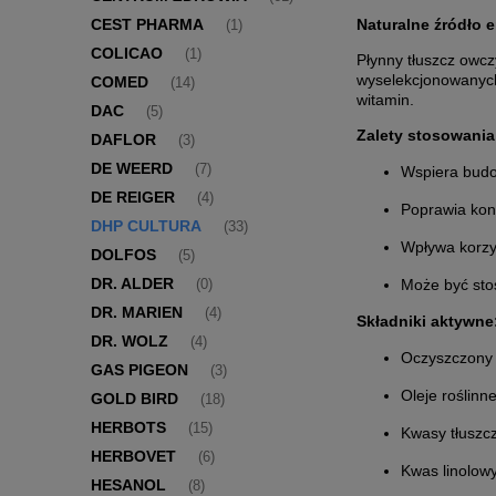
Naturalne źródło e
CEST PHARMA
(1)
COLICAO
(1)
Płynny tłuszcz owcz
wyselekcjonowanych
COMED
(14)
witamin.
DAC
(5)
Zalety stosowania
DAFLOR
(3)
DE WEERD
(7)
Wspiera budo
DE REIGER
(4)
Poprawia kon
DHP CULTURA
(33)
Wpływa korzys
DOLFOS
(5)
DR. ALDER
Może być sto
(0)
DR. MARIEN
(4)
Składniki aktywne
DR. WOLZ
(4)
Oczyszczony 
GAS PIGEON
(3)
Oleje roślinn
GOLD BIRD
(18)
HERBOTS
(15)
Kwasy tłuszc
HERBOVET
(6)
Kwas linolow
HESANOL
(8)