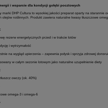
nergii i wsparcie dla kondycji gołębi pocztowych
y marki DHP Cultura to wysokiej jakości preparat oparty na staranni
 olejów roślinnych. Produkt zawiera naturalne kwasy tłuszczowe omega
:
wę rezerw energetycznych przed i w trakcie lotów
dycję i wytrzymałość
tnie na wygląd upierzenia – zapewnia połysk i sprzyja zdrowej donsru
sowany w całym sezonie lotowym jako naturalne uzupełnienie diety
:
tłuszcz owczy (ok. 40%)
e
zowe omega-3 i omega-6
y