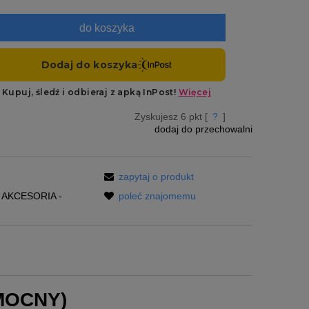
do koszyka
Zyskujesz
6
pkt [
?
]
dodaj do przechowalni
zapytaj o produkt
AKCESORIA -
poleć znajomemu
MOCNY)