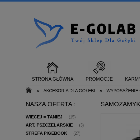
STRONA GŁÓWNA
PROMOCJE
KARMY
»
»
AKCESORIA DLA GOŁEBI
WYPOSAŻENIE 
NASZA OFERTA :
SAMOZAMYKA
SUPLEMENTY DLA GOŁĘBI
KONTAKT
WIĘCEJ = TANIEJ
(15)
ART. PSZCZELARSKIE
(3)
STREFA PIGEBOOK
(27)