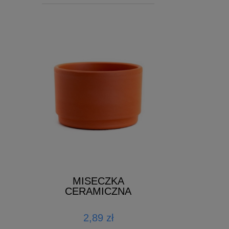
 1L
Growth Energy 
MISECZKA
Mix - 4k
CERAMICZNA
zł
89,00 zł
2,89 zł