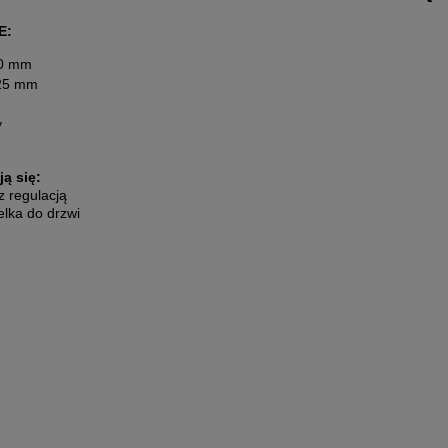
E:
0 mm
5 mm
y
ą się:
 regulacją
lka do drzwi