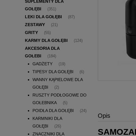
SUPLEMENTY DLA
GOŁĘBI
(351)
LEKI DLA GOŁĘBI
(87)
ZESTAWY
(21)
GRITY
(55)
KARMY DLA GOŁĘBI
(124)
AKCESORIA DLA
GOŁEBI
(184)
GADŻETY
(19)
TIPESY DLA GOŁĘBI
(6)
WANNY KĄPIELOWE DLA
GOŁĘBI
(2)
RUSZTY PODŁOGOWE DO
GOŁEBNIKA
(5)
POIDŁA DLA GOŁĘBI
(24)
Opis
KARMNIKI DLA
GOŁĘBI
(26)
SAMOZAM
ZNACZNIKI DLA