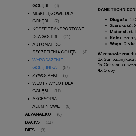
GOŁĘBI
(8)
DANE TECHNICZN
MISKI LĘGOWE DLA
Długość:
12
GOŁĘBI
(7)
Szerokość:
2
KOSZE TRANSPORTOWE
Materiał:
stal
DLA GOŁĘBI
(21)
Kolor:
czarn
Waga:
0,5 kg
AUTOMAT DO
SZCZEPIENIA GOŁĘBI
(4)
W zestawie znajduj
1x
Samozamykacz z
WYPOSAŻENIE
1x
Ochronna uszcze
GOŁĘBNIKA
(57)
4x
Śruby
ŻYWOŁAPKI
(7)
WLOT / WYLOT DLA
GOŁĘBI
(11)
AKCESORIA
ALUMINIOWE
(5)
ALVANAEKO
(0)
BACKS
(31)
BIFS
(3)