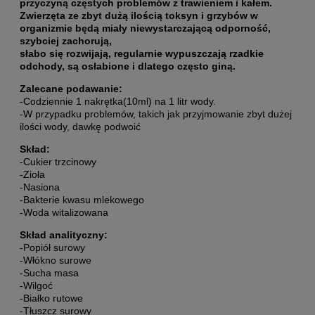
przyczyną częstych problemów z trawieniem i kałem.
Zwierzęta ze zbyt dużą ilością toksyn i grzybów w
organizmie będą miały niewystarczającą odporność,
szybciej zachorują,
słabo się rozwijają, regularnie wypuszczają rzadkie
odchody, są osłabione i dlatego często giną.
Zalecane podawanie:
-Codziennie 1 nakrętka(10ml) na 1 litr wody.
-W przypadku problemów, takich jak przyjmowanie zbyt dużej
ilości wody, dawkę podwoić
Skład:
-Cukier trzcinowy
-Zioła
-Nasiona
-Bakterie kwasu mlekowego
-Woda witalizowana
Skład analityczny:
-Popiół surowy
-Włókno surowe
-Sucha masa
-Wilgoć
-Białko rutowe
-Tłuszcz surowy