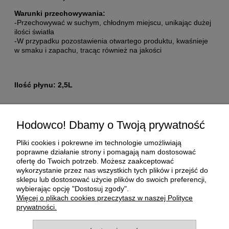
Warunki przechowywania:
-Przechowywać w suchym, chłodnym miejscu, unikając dużej
ilości światła
-W przypadku pozostawienia otwartego produktu, kwaśnieje
w smaku i zapachu, tracąc również na jakości
Ilość płynu: 2,5L
Pomoc
Hodowco! Dbamy o Twoją prywatność
Moje konto
Pliki cookies i pokrewne im technologie umożliwiają
poprawne działanie strony i pomagają nam dostosować
ofertę do Twoich potrzeb. Możesz zaakceptować
Płatności i dostawa
wykorzystanie przez nas wszystkich tych plików i przejść do
sklepu lub dostosować użycie plików do swoich preferencji,
wybierając opcję "Dostosuj zgody".
O nas
Więcej o plikach cookies przeczytasz w naszej Polityce
prywatności.
Informacje