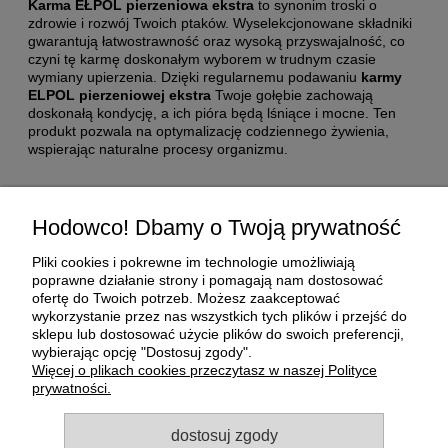
Karma EŁPOL pierzeniowa ekstra
to synonim troski o
zdrowie i rozwój Twoich ptaków. Wyselekcjonowane składniki
gwarantują łatwostrawność oraz wysoką przyswajalność, co
czyni tę karmę doskonałym wyborem w trudnym czasie
wymiany upierzenia. Dzięki regularnemu podawaniu
karmy
ELPOL pierzeniowej ekstra
Twoje gołębie zachowają
doskonałą kondycję, a ich pióra będą lśniące i mocne. Ten
produkt pozwala na optymalizację codziennego żywienia,
wspierając naturalne procesy organizmu.
Pomoc
Hodowco! Dbamy o Twoją prywatność
Moje konto
Pliki cookies i pokrewne im technologie umożliwiają
poprawne działanie strony i pomagają nam dostosować
ofertę do Twoich potrzeb. Możesz zaakceptować
Płatności i dostawa
wykorzystanie przez nas wszystkich tych plików i przejść do
sklepu lub dostosować użycie plików do swoich preferencji,
wybierając opcję "Dostosuj zgody".
O nas
Więcej o plikach cookies przeczytasz w naszej Polityce
prywatności.
Informacje
dostosuj zgody