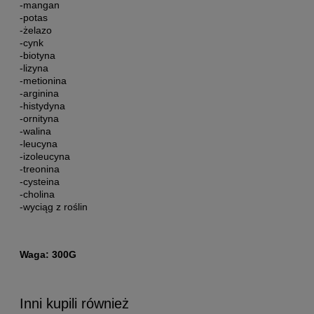
-mangan
-potas
-żelazo
-cynk
-biotyna
-lizyna
-metionina
-arginina
-histydyna
-ornityna
-walina
-leucyna
-izoleucyna
-treonina
-cysteina
-cholina
-wyciąg z roślin
Waga: 300G
Inni kupili również