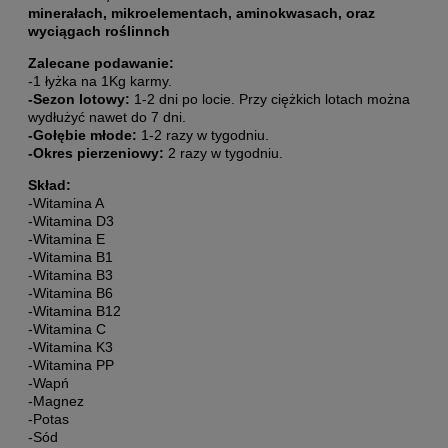
minerałach, mikroelementach, aminokwasach, oraz
wyciągach roślinnch
Zalecane podawanie:
-1 łyżka na 1Kg karmy.
-Sezon lotowy:
1-2 dni po locie. Przy ciężkich lotach można
wydłużyć nawet do 7 dni.
-Gołębie młode:
1-2 razy w tygodniu.
-Okres pierzeniowy:
2 razy w tygodniu.
Skład:
-Witamina A
-Witamina D3
-Witamina E
-Witamina B1
-Witamina B3
-Witamina B6
-Witamina B12
-Witamina C
-Witamina K3
-Witamina PP
-Wapń
-Magnez
-Potas
-Sód