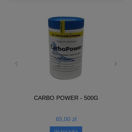
CARBO POWER - 500G
G
65,00 zł
do koszyka