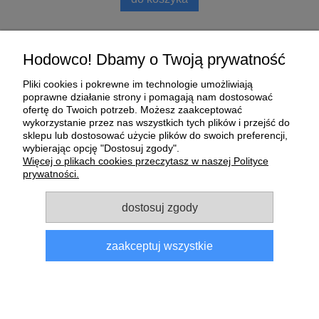
Pomoc
Hodowco! Dbamy o Twoją prywatność
Pliki cookies i pokrewne im technologie umożliwiają
Moje konto
poprawne działanie strony i pomagają nam dostosować
ofertę do Twoich potrzeb. Możesz zaakceptować
wykorzystanie przez nas wszystkich tych plików i przejść do
Płatności i dostawa
sklepu lub dostosować użycie plików do swoich preferencji,
wybierając opcję "Dostosuj zgody".
O nas
Więcej o plikach cookies przeczytasz w naszej Polityce
prywatności.
Informacje
dostosuj zgody
zaakceptuj wszystkie
Sklep dla gołębi E-Golab.pl
| NIP: 6492311073 | ul.
Zagórczańska 15, 42-450 Niegowonice, woj. śląskie | telefon:
733 833 543
, e-mail:
sklep@e-golab.pl
pokaż pełną wersję strony