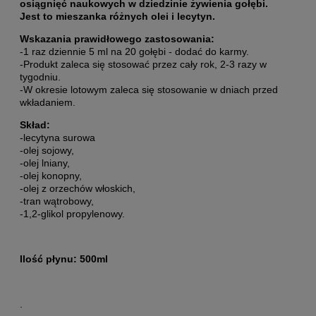
osiągnięć naukowych w dziedzinie żywienia gołębi.
Jest to mieszanka różnych olei i lecytyn.
Wskazania prawidłowego zastosowania:
-1 raz dziennie 5 ml na 20 gołębi - dodać do karmy.
-Produkt zaleca się stosować przez cały rok, 2-3 razy w
tygodniu.
-W okresie lotowym zaleca się stosowanie w dniach przed
wkładaniem.
Skład:
-lecytyna surowa
-olej sojowy,
-olej lniany,
-olej konopny,
-olej z orzechów włoskich,
-tran wątrobowy,
-1,2-glikol propylenowy.
Ilość płynu: 500ml
.