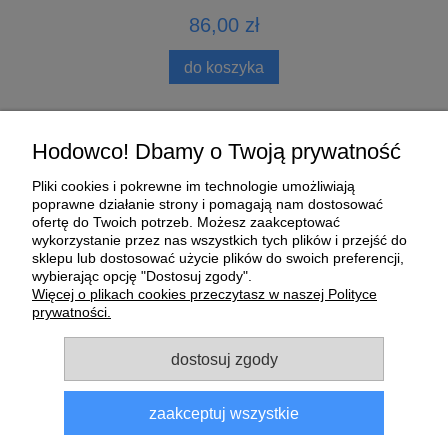
86,00 zł
do koszyka
Pomoc
Hodowco! Dbamy o Twoją prywatność
Pliki cookies i pokrewne im technologie umożliwiają
Moje konto
poprawne działanie strony i pomagają nam dostosować
ofertę do Twoich potrzeb. Możesz zaakceptować
wykorzystanie przez nas wszystkich tych plików i przejść do
Płatności i dostawa
sklepu lub dostosować użycie plików do swoich preferencji,
wybierając opcję "Dostosuj zgody".
O nas
Więcej o plikach cookies przeczytasz w naszej Polityce
prywatności.
Informacje
dostosuj zgody
zaakceptuj wszystkie
Sklep dla gołębi E-Golab.pl
| NIP: 6492311073 | ul.
Zagórczańska 15, 42-450 Niegowonice, woj. śląskie | telefon: