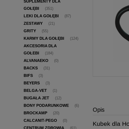
SUPLEMENTY DLA
GOŁĘBI
(351)
LEKI DLA GOŁĘBI
(87)
ZESTAWY
(21)
GRITY
(55)
KARMY DLA GOŁĘBI
(124)
AKCESORIA DLA
GOŁEBI
(184)
ALVANAEKO
(0)
BACKS
(31)
BIFS
(3)
BEYERS
(3)
BELGA-VET
(1)
BUGAŁA JET
(12)
BONY PODARUNKOWE
(6)
Opis
BROCKAMP
(20)
CALCANIT-PEGO
(0)
Kubek dla H
CENTRUM ZDROWIA
(61)