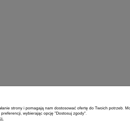
ELIXIER 1L
KA
ZNA
140,00 zł
do koszyka
ziałanie strony i pomagają nam dostosować ofertę do Twoich potrzeb. 
Płatności i dostawa
O nas
 preferencji, wybierając opcję "Dostosuj zgody".
i.
Formy płatności
KONTAKT
Czas i koszty dostawy