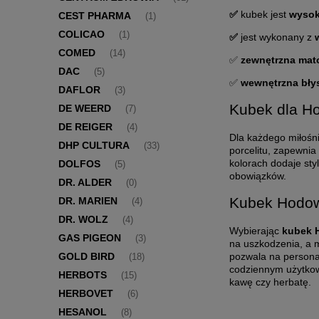
✅
kubek jest
wysok
CEST PHARMA
(1)
COLICAO
(1)
✅
jest wykonany z
COMED
(14)
✅
zewnętrzna mat
DAC
(5)
✅
wewnętrzna bły
DAFLOR
(3)
Kubek dla Ho
DE WEERD
(7)
DE REIGER
(4)
Dla każdego miłośni
DHP CULTURA
(33)
porcelitu, zapewni
kolorach dodaje sty
DOLFOS
(5)
obowiązków.
DR. ALDER
(0)
Kubek Hodowc
DR. MARIEN
(4)
DR. WOLZ
(4)
Wybierając
kubek 
GAS PIGEON
(3)
na uszkodzenia, a
pozwala na persona
GOLD BIRD
(18)
codziennym użytkowa
HERBOTS
(15)
kawę czy herbatę.
HERBOVET
(6)
HESANOL
(8)