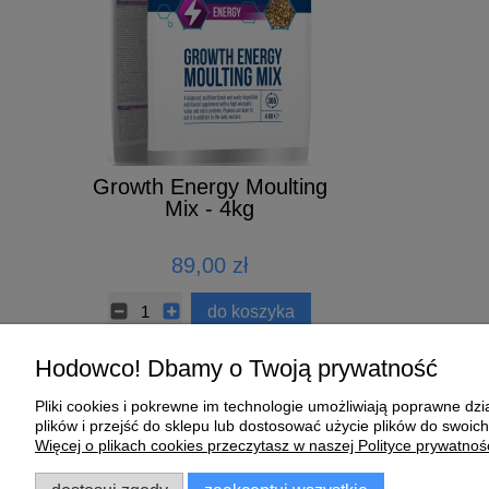
 DO
Growth Energy Moulting
MISECZ
IKA
Mix - 4kg
CERAMIC
ł
89,00 zł
2,89 zł
koszyka
do koszyka
Hodowco! Dbamy o Twoją prywatność
Pliki cookies i pokrewne im technologie umożliwiają poprawne d
Pomoc
Moje konto
plików i przejść do sklepu lub dostosować użycie plików do swoich
Więcej o plikach cookies przeczytasz w naszej Polityce prywatnośc
Zwroty i reklamacje
Twoje zamówienia
Regulamin
Ustawienia konta