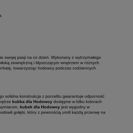
a
i
e swojej pasji na co dzień. Wykonany z wytrzymałego
powłoką zewnętrzną i błyszczącym wnętrzem w różnych
herbatę, towarzysząc hodowcy podczas codziennych
ego solidna konstrukcja z porcelitu gwarantuje odporność
nętrze
kubka dla Hodowcy
dostępne w kilku kolorach
 wymiarom,
kubek dla Hodowcy
jest wygodny w
hodowli gołębi, który z pewnością umili każdą przerwę na