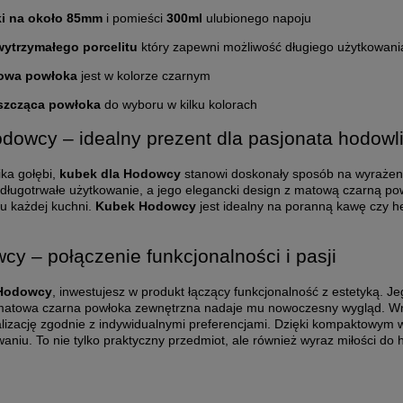
i na około 85mm
i pomieści
300ml
ulubionego napoju
wytrzymałego porcelitu
który zapewni możliwość długiego użytkowani
owa powłoka
jest w kolorze czarnym
szcząca powłoka
do wyboru w kilku kolorach
dowcy – idealny prezent dla pasjonata hodowl
ka gołębi,
kubek dla Hodowcy
stanowi doskonały sposób na wyrażeni
a długotrwałe użytkowanie, a jego elegancki design z matową czarną 
lu każdej kuchni.
Kubek Hodowcy
jest idealny na poranną kawę czy 
y – połączenie funkcjonalności i pasji
Hodowcy
, inwestujesz w produkt łączący funkcjonalność z estetyką. J
 matowa czarna powłoka zewnętrzna nadaje mu nowoczesny wygląd. W
lizację zgodnie z indywidualnymi preferencjami. Dzięki kompaktowym
niu. To nie tylko praktyczny przedmiot, ale również wyraz miłości do 