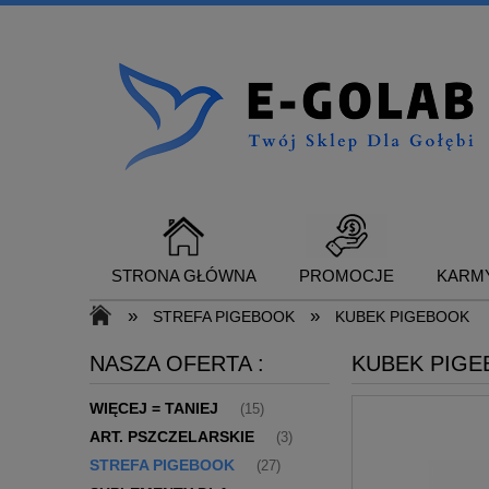
STRONA GŁÓWNA
PROMOCJE
KARMY
»
»
STREFA PIGEBOOK
KUBEK PIGEBOOK
NASZA OFERTA :
KUBEK PIG
SUPLEMENTY DLA GOŁĘBI
KONTAKT
WIĘCEJ = TANIEJ
(15)
ART. PSZCZELARSKIE
(3)
STREFA PIGEBOOK
(27)