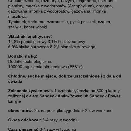
Cebula, czosnek, rozmaryn, bazylia, majeranek, ostropest
plamisty, mączka z wodorostów (Ascophyllum), oregano,
gazowana limonka z wodorostów, gazowana limonka
muszlowa,
Tymianek, kurkuma, czarnuszka, pyłek pszczeli, cząber,
szałwia, koper włoski
Składniki analityczne:
14,8% popiół surowy 3,1% tłuszcz surowy
6,9% białka surowego 8,2% błonnika surowego
Dodatki na kg:
Dodatki technologiczne:
100000 mg ziemia okrzemkowa (E551c)
Chłodne, suche miejsce, dobrze uszczelnione i z dala od
światła
Zalecenia żywieniowe:
1 czubata łyżeczka na 500 g karmy
zwilżonej olejem
Sandeck Amin-Power
lub
Sandeck Power
Enrgie
okres lotów:
2 x na początku tygodnia + 2 x w weekend
Okres odchowu:
3-4 razy w tygodniu
Czas pierzenia:
3-4 razy w tygodniu