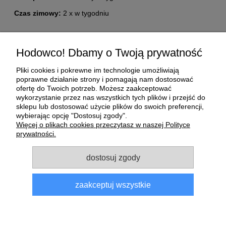
Czas zimowy:
2 x w tygodniu
Pomoc
Hodowco! Dbamy o Twoją prywatność
Moje konto
Pliki cookies i pokrewne im technologie umożliwiają
poprawne działanie strony i pomagają nam dostosować
ofertę do Twoich potrzeb. Możesz zaakceptować
Płatności i dostawa
wykorzystanie przez nas wszystkich tych plików i przejść do
sklepu lub dostosować użycie plików do swoich preferencji,
wybierając opcję "Dostosuj zgody".
O nas
Więcej o plikach cookies przeczytasz w naszej Polityce
prywatności.
Informacje
dostosuj zgody
zaakceptuj wszystkie
Sklep dla gołębi E-Golab.pl
| NIP: 6492311073 | ul.
Zagórczańska 15, 42-450 Niegowonice, woj. śląskie | telefon:
733 833 543
, e-mail:
sklep@e-golab.pl
pokaż pełną wersję strony