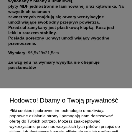
wykonany z blachy aluminiowej,
płyty MDF jednostronnie laminowanej oraz kątownika. Na
wszystkich ścianach
zewnętrznych znajdują się otwory wentylacyjne
umożliwiające swobodny przepływ powietrza.
Przedział zamykany jest plastikową klapką. Kosz jest
lekki a zarazem stabilny.
Posiada poręczny uchwyt umożliwiający wygodne
przenoszenie.
Wymiary:
96,5x29x21,5cm
Ze względu na wymiary wysyłka nie obejmuje
paczkomatów
Pomoc
Hodowco! Dbamy o Twoją prywatność
Moje konto
Pliki cookies i pokrewne im technologie umożliwiają
poprawne działanie strony i pomagają nam dostosować
ofertę do Twoich potrzeb. Możesz zaakceptować
Płatności i dostawa
wykorzystanie przez nas wszystkich tych plików i przejść do
sklepu lub dostosować użycie plików do swoich preferencji,