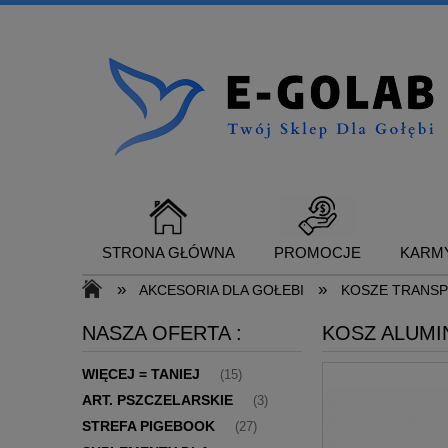
STRONA GŁÓWNA
PROMOCJE
KARMY
»
»
AKCESORIA DLA GOŁEBI
KOSZE TRANSP
NASZA OFERTA :
KOSZ ALUMI
SUPLEMENTY DLA GOŁĘBI
KONTAKT
WIĘCEJ = TANIEJ
(15)
ART. PSZCZELARSKIE
(3)
STREFA PIGEBOOK
(27)