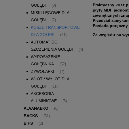
Praktyczny kosz p
GOŁĘBI
(8)
płyty MDF jednost
MISKI LĘGOWE DLA
zewnętrznych znaj
GOŁĘBI
Przedział zamykany
(7)
Posiada poręczny
KOSZE TRANSPORTOWE
DLA GOŁĘBI
Ze względu na wy
(21)
AUTOMAT DO
SZCZEPIENIA GOŁĘBI
(4)
WYPOSAŻENIE
GOŁĘBNIKA
(57)
ŻYWOŁAPKI
(7)
WLOT / WYLOT DLA
GOŁĘBI
(11)
AKCESORIA
ALUMINIOWE
(5)
ALVANAEKO
(0)
BACKS
(31)
BIFS
(3)