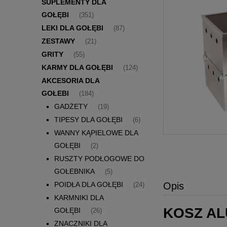
SUPLEMENTY DLA
GOŁĘBI
(351)
LEKI DLA GOŁĘBI
(87)
ZESTAWY
(21)
GRITY
(55)
KARMY DLA GOŁĘBI
(124)
AKCESORIA DLA
GOŁEBI
(184)
GADŻETY
(19)
TIPESY DLA GOŁĘBI
(6)
WANNY KĄPIELOWE DLA
GOŁĘBI
(2)
RUSZTY PODŁOGOWE DO
GOŁEBNIKA
(5)
POIDŁA DLA GOŁĘBI
Opis
(24)
KARMNIKI DLA
KOSZ AL
GOŁĘBI
(26)
ZNACZNIKI DLA