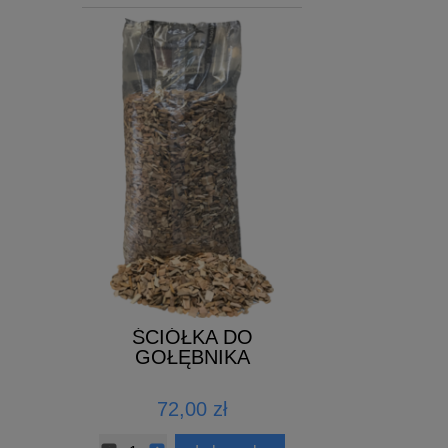
ŚCIÓŁKA DO
ELIXIER 
KA
GOŁĘBNIKA
ZNA
72,00 zł
140,00 z
ł