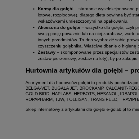
Karmy dla gołębi
– starannie wyselekcjonowane pr
lotowe, rozpłodowe), dlatego dieta powinna być s
wskazówkami umieszczonymi na opakowaniu.
Akcesoria do gołębi
– wszystko dla gołębi, czyli
swoją pasję poważnie lub na niej zarabiasz, warto
innych przedmiotów. Trudno wyobrazić sobie prowadz
czyszczeniu gołębnika. Właściwe dbanie o higienę 
Zestawy
– skomponowane przez specjalistów zestawy
zestaw pierzeniowy, zestaw na loty), by po zakupie
Hurtownia artykułów dla gołębi – p
Asortyment dla hodowców gołębi to produkty pochodząc
BELGA-VET, BUGAŁA JET, BROCKAMP, CALCANIT-PEG
GOLD BIRD, HAPLABS, HERBOTS, HESANOL, IRBAPOL,
ROPAPHARM, TJW, TOLLISAN, TRANS FEED, TRAVIP
Sklep internetowy z artykułami dla gołębi e-golab.pl to mi