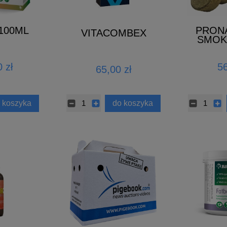
 100ML
PRONA
VITACOMBEX
SMOKE
d
 zł
56
65,00 zł
 koszyka
do koszyka