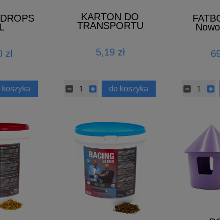
KARTON DO
 DROPS
FATB
TRANSPORTU
L
Nowo
GOŁĘBI
5,19 zł
 zł
69
 koszyka
do koszyka