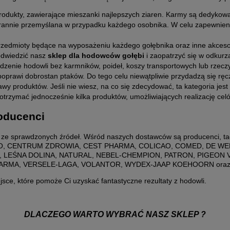
odukty, zawierające mieszanki najlepszych ziaren. Karmy są dedykowa
tarannie przemyślana w przypadku każdego osobnika. W celu zapewnien
 przedmioty będące na wyposażeniu każdego gołębnika oraz inne akcesor
 odwiedzić nasz
sklep dla hodowców gołębi
i zaopatrzyć się w odkur
enie hodowli bez karmników, poideł, koszy transportowych lub rzeczy t
poprawi dobrostan ptaków. Do tego celu niewątpliwie przydadzą się rę
 produktów. Jeśli nie wiesz, na co się zdecydować, ta kategoria jest
 otrzymać jednocześnie kilka produktów, umożliwiających realizację ce
roducenci
e ze sprawdzonych źródeł. Wśród naszych dostawców są producenci,
O, CENTRUM ZDROWIA, CEST PHARMA, COLICAO, COMED, DE WEE
 LEŚNA DOLINA, NATURAL, NEBEL-CHEMPION, PATRON, PIGEON VI
HARMA, VERSELE-LAGA, VOLANTOR, WYDEX-JAAP KOEHOORN ora
ejsce, które pomoże Ci uzyskać fantastyczne rezultaty z hodowli.
DLACZEGO WARTO WYBRAĆ NASZ SKLEP ?