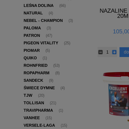
LEŚNA DOLINA
(66)
NAZALINE
NATURAL
(4)
20M
NEBEL - CHAMPION
(3)
PALOMA
(3)
105,00
PATRON
(47)
PIGEON VITALITY
(25)
PIOMAR
(5)
do
QUIKO
(1)
ROHNFRIED
(53)
ROPAPHARM
(8)
SANDECK
(9)
ŚWIECE DYMNE
(4)
TJW
(20)
TOLLISAN
(21)
TRAVIPHARMA
(1)
VANHEE
(15)
VERSELE-LAGA
(15)