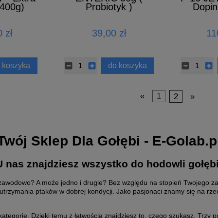
(400g)
Probiotyk )
Dopin
 zł
39,00 zł
11
 koszyka
do koszyka
«
1
2
»
Twój Sklep Dla Gołębi - E-Golab.p
U nas znajdziesz wszystko do hodowli gołębi
m zawodowo? A może jedno i drugie? Bez względu na stopień Twojego 
utrzymania ptaków w dobrej kondycji. Jako pasjonaci znamy się na rz
kategorie. Dzięki temu z łatwością znajdziesz to, czego szukasz. Trzy 