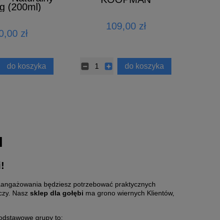
g (200ml)
VARIAMIX 8L
109,00 zł
0,00 zł
do koszyka
do koszyka
l
!
zaangażowania będziesz potrzebować praktycznych
eczy. Nasz
sklep dla gołębi
ma grono wiernych Klientów,
podstawowe grupy to: