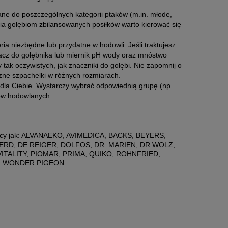
ne do poszczególnych kategorii ptaków (m.in. młode,
ia gołębiom zbilansowanych posiłków warto kierować się
ia niezbędne lub przydatne w hodowli. Jeśli traktujesz
zacz do gołębnika lub miernik pH wody oraz mnóstwo
ak oczywistych, jak znaczniki do gołębi. Nie zapomnij o
czne szpachelki w różnych rozmiarach.
 dla Ciebie. Wystarczy wybrać odpowiednią grupę (np.
lów hodowlanych.
 tacy jak: ALVANAEKO, AVIMEDICA, BACKS, BEYERS,
RD, DE REIGER, DOLFOS, DR. MARIEN, DR.WOLZ,
TALITY, PIOMAR, PRIMA, QUIKO, ROHNFRIED,
z WONDER PIGEON.