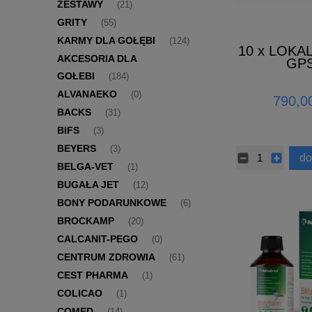
ZESTAWY
(21)
GRITY
(55)
KARMY DLA GOŁĘBI
(124)
10 x LOKA
AKCESORIA DLA
GP
GOŁEBI
(184)
ALVANAEKO
(0)
790,00
BACKS
(31)
BIFS
(3)
BEYERS
(3)
do
BELGA-VET
(1)
BUGAŁA JET
(12)
BONY PODARUNKOWE
(6)
BROCKAMP
(20)
CALCANIT-PEGO
(0)
CENTRUM ZDROWIA
(61)
CEST PHARMA
(1)
COLICAO
(1)
COMED