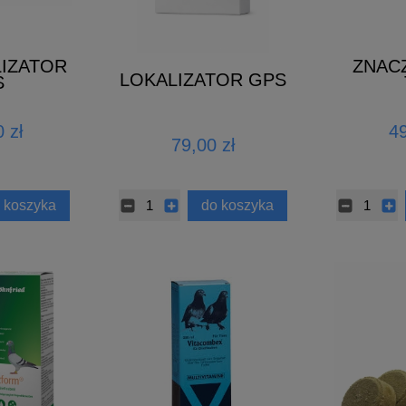
LIZATOR
ZNACZ
LOKALIZATOR GPS
S
GRAW
(1
 zł
49
79,00 zł
 koszyka
do koszyka