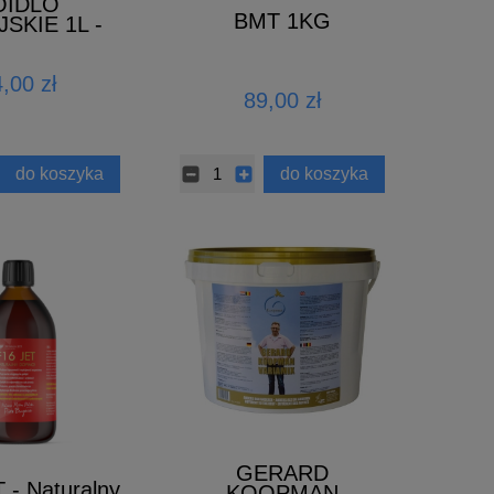
OIDLO
BMT 1KG
JSKIE 1L -
AKTERYJNE
,00 zł
89,00 zł
do koszyka
do koszyka
GERARD
 - Naturalny
KOOPMAN