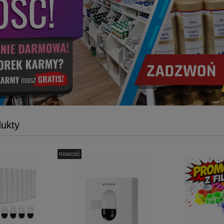
dukty
nowość