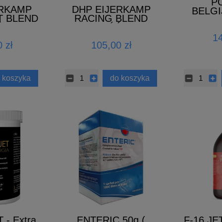
P
ERKAMP
DHP EIJERKAMP
BELGI
T BLEND
RACING BLEND
ANTYB
 2026)
(NOWOŚĆ 2026)
14
 zł
105,00 zł
 koszyka
do koszyka
- Extra
ENTERIC 50g (
F-16 JET