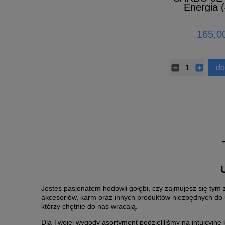
Energia 
165,00
do
Jesteś pasjonatem hodowli gołębi, czy zajmujesz się ty
akcesoriów, karm oraz innych produktów niezbędnych do 
którzy chętnie do nas wracają.
Dla Twojej wygody asortyment podzieliliśmy na intuicyjne 