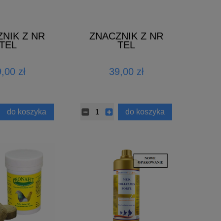
NIK Z NR
ZNACZNIK Z NR
TEL
TEL
EROWANY
GRAWEROWANY
00szt)
(50szt)
,00 zł
39,00 zł
do koszyka
do koszyka