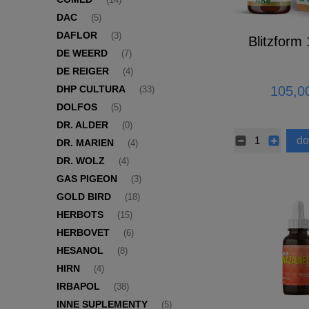
(14)
DAC
(5)
DAFLOR
(3)
Blitzform
DE WEERD
(7)
DE REIGER
(4)
DHP CULTURA
105,00
(33)
DOLFOS
(5)
DR. ALDER
(0)
do
DR. MARIEN
(4)
DR. WOLZ
(4)
GAS PIGEON
(3)
GOLD BIRD
(18)
HERBOTS
(15)
HERBOVET
(6)
HESANOL
(8)
HIRN
(4)
IRBAPOL
(38)
INNE SUPLEMENTY
(5)