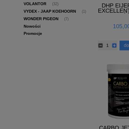
VOLANTOR
(32)
DHP EIJ
EXCELLEN
VYDEX - JAAP KOEHOORN
(1)
(NOWOŚĆ
WONDER PIGEON
(7)
105,00
Nowości
Promocje
do
CARBO JET 