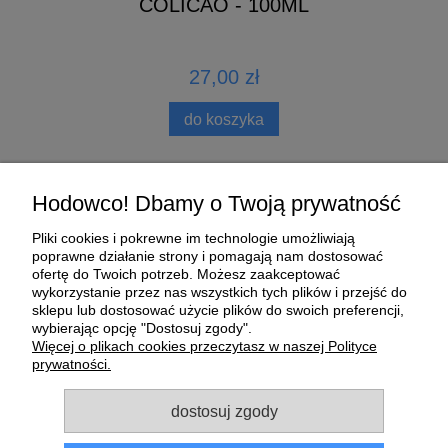
COLICAO - 100ML
27,00 zł
do koszyka
Pomoc
Hodowco! Dbamy o Twoją prywatność
Pliki cookies i pokrewne im technologie umożliwiają
Moje konto
poprawne działanie strony i pomagają nam dostosować
ofertę do Twoich potrzeb. Możesz zaakceptować
wykorzystanie przez nas wszystkich tych plików i przejść do
Płatności i dostawa
sklepu lub dostosować użycie plików do swoich preferencji,
wybierając opcję "Dostosuj zgody".
O nas
Więcej o plikach cookies przeczytasz w naszej Polityce
prywatności.
Informacje
dostosuj zgody