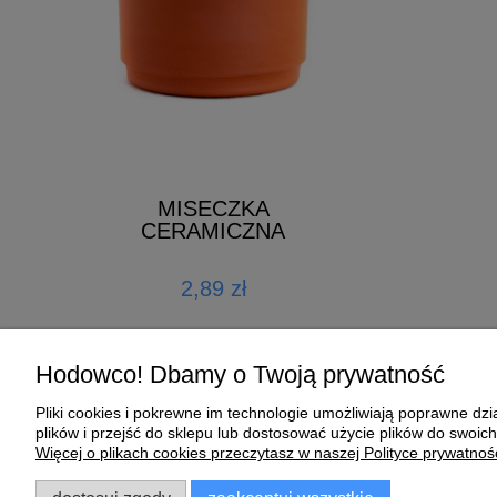
 1L
Growth Energy 
MISECZKA
Mix - 4k
CERAMICZNA
zł
89,00 zł
2,89 zł
koszyka
do k
Hodowco! Dbamy o Twoją prywatność
Pliki cookies i pokrewne im technologie umożliwiają poprawne d
Pomoc
Moje konto
plików i przejść do sklepu lub dostosować użycie plików do swoich
Więcej o plikach cookies przeczytasz w naszej Polityce prywatnośc
Zwroty i reklamacje
Twoje zamówienia
Regulamin
Ustawienia konta