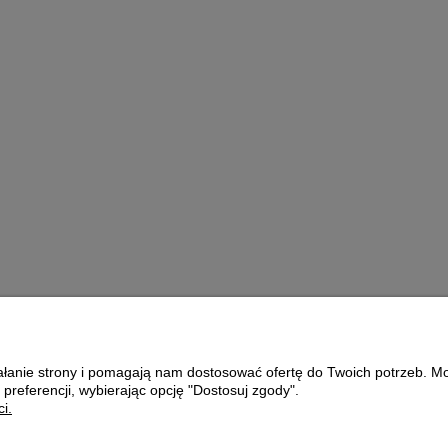
Moulting
ŚCIÓŁKA DO
g
GOŁĘBNIKA
72,00 zł
oszyka
do koszyka
ziałanie strony i pomagają nam dostosować ofertę do Twoich potrzeb. 
Płatności i dostawa
O nas
 preferencji, wybierając opcję "Dostosuj zgody".
i.
Formy płatności
KONTAKT
Czas i koszty dostawy