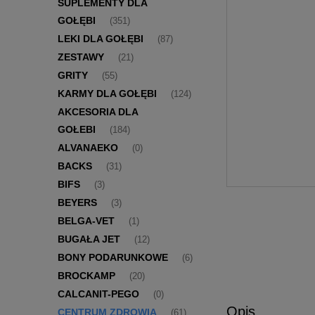
SUPLEMENTY DLA
GOŁĘBI
(351)
LEKI DLA GOŁĘBI
(87)
ZESTAWY
(21)
GRITY
(55)
KARMY DLA GOŁĘBI
(124)
AKCESORIA DLA
GOŁEBI
(184)
ALVANAEKO
(0)
BACKS
(31)
BIFS
(3)
BEYERS
(3)
BELGA-VET
(1)
BUGAŁA JET
(12)
BONY PODARUNKOWE
(6)
BROCKAMP
(20)
CALCANIT-PEGO
(0)
Opis
CENTRUM ZDROWIA
(61)