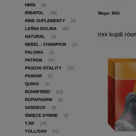
HIRN
(4)
IRBAPOL
Waga: 80G
(38)
INNE SUPLEMENTY
(5)
LEŚNA DOLINA
(66)
Inni kupili rów
NATURAL
(4)
NEBEL - CHAMPION
(3)
PALOMA
(3)
PATRON
(47)
PIGEON VITALITY
(25)
PIOMAR
(5)
QUIKO
(1)
ROHNFRIED
(53)
ROPAPHARM
(8)
SANDECK
(9)
ŚWIECE DYMNE
(4)
TJW
(20)
TOLLISAN
(21)