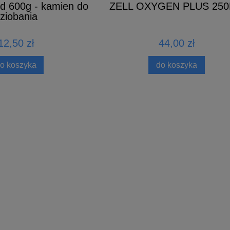
ed 600g - kamien do
ZELL OXYGEN PLUS 25
ziobania
12,50 zł
44,00 zł
o koszyka
do koszyka