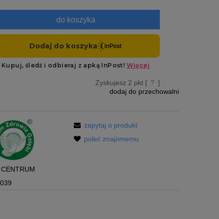
do koszyka
Zyskujesz
2
pkt [
?
]
dodaj do przechowalni
zapytaj o produkt
poleć znajomemu
CENTRUM
5039