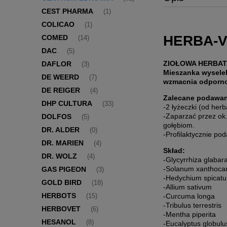
CEST PHARMA
(1)
COLICAO
(1)
HERBA-V
COMED
(14)
DAC
(5)
ZIOŁOWA HERBAT
DAFLOR
(3)
Mieszanka wyselek
DE WEERD
(7)
wzmacnia odpornoś
DE REIGER
(4)
Zalecane podawan
DHP CULTURA
(33)
-2 łyżeczki (od herba
-Zaparzać przez ok
DOLFOS
(5)
gołębiom.
DR. ALDER
(0)
-Profilaktycznie pod
DR. MARIEN
(4)
Skład:
DR. WOLZ
(4)
-Glycyrrhiza glabar
-Solanum xanthoc
GAS PIGEON
(3)
-Hedychium spicat
GOLD BIRD
(18)
-Allium sativum
HERBOTS
-Curcuma longa
(15)
-Tribulus terrestris
HERBOVET
(6)
-Mentha piperita
HESANOL
(8)
-Eucalyptus globulu