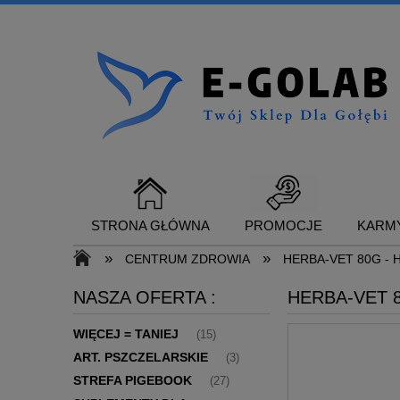
STRONA GŁÓWNA
PROMOCJE
KARMY
»
»
CENTRUM ZDROWIA
HERBA-VET 80G - 
NASZA OFERTA :
HERBA-VET 
SUPLEMENTY DLA GOŁĘBI
KONTAKT
WIĘCEJ = TANIEJ
(15)
ART. PSZCZELARSKIE
(3)
STREFA PIGEBOOK
(27)