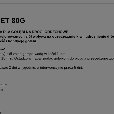
ET 80G
A DLA GOŁĘBI NA DROGI ODDECHOWE
cjonowanych ziół wpływa na oczyszczanie krwi, udrożnienie dró
ć i kondycję gołębi.
ie:
ty) ziół zalać gorącą wodą w ilości 1 litra.
. 15 min. Ostudzony napar podać gołębiom do picia, a przecedzone zio
awać 2 dni w tygodniu, a interwencyjnie przez 5 dni.
a
arpum
um
s