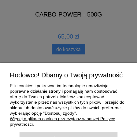
CARBO POWER - 500G
65,00 zł
do koszyka
Pomoc
Hodowco! Dbamy o Twoją prywatność
Pliki cookies i pokrewne im technologie umożliwiają
Moje konto
poprawne działanie strony i pomagają nam dostosować
ofertę do Twoich potrzeb. Możesz zaakceptować
wykorzystanie przez nas wszystkich tych plików i przejść do
Płatności i dostawa
sklepu lub dostosować użycie plików do swoich preferencji,
wybierając opcję "Dostosuj zgody".
O nas
Więcej o plikach cookies przeczytasz w naszej Polityce
prywatności.
Informacje