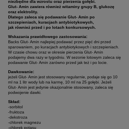
niezbędne dla wzrostu oraz pierzenia gołębi.
Glut- Amin zawiera również witaminy grupy B, glukozę
oraz elektrolity.
Dlatego zaleca się podawanie Glut- Amin po
szczepieniach, kuracjach antybiotykowych,
jak również przed i po lotach konkursowych.
Wskazania prawidłowego zastosowania:
Backs Glut- Amin najlepiej podawać przez pięć dni przed
sparowaniem, po kuracjach antybiotykowych i szczepieniach.
W czasie chowu oraz w okresie pierzenia Glut- Amin
podajemy dwa razy w tygodniu. W sezonie lotowym zaleca się
podawanie Glut- Amin zarówno przed jak też i po locie.
Dawkowanie:
jeżeli Glut- Amin jest stosowany regularnie, podaje się go 10
ml na 1 litr wody lub na karmę, 10 ml na 25 gołębi. Jeżeli
Glut- Amin jest jedynie okazjonalnie stosowany, zaleca się
podwojenie dawki.
Skład:
-sorbitol
-fruktoza
-dekstroza
-chlorek magnezu
-chlorek potasu