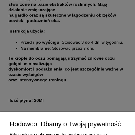
stworzone na bazie ekstraktów roślinnych. Mają
działanie zmiękczające
na gardło oraz są skuteczne w łagodzeniu obrzęków
powiek i podrażnień oka.
Instrukcja użycia:
Przed i po wyścigu
: Stosować 3 do 4 dni w tygodniu.
Na membranie
: Stosować przez 7 dni.
Te krople do oczu pomagają utrzymać zdrowie oczu
gołębi, minimalizując
dyskomfort i podrażnienia, co jest szczególnie ważne w
czasie wyścigów
oraz intensywnego treningu.
Ilość płynu: 20Ml
Pomoc
Hodowco! Dbamy o Twoją prywatność
Moje konto
Pliki cookies i pokrewne im technologie umożliwiają