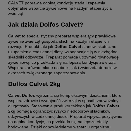
CALVET poprawia ogólną kondycję stada i zapewnia
optymalne wsparcie żywieniowe na każdym etapie życia
zwierząt.
Jak działa Dolfos Calvet?
Calvet
to specjalistyczny preparat wspierający prawidłowe
żywienie zwierząt gospodarskich na każdym etapie ich
rozwoju. Produkt taki jak
Dolfos Calvet
stanowi skuteczne
uzupełnienie codziennej diety, wzbogacając ją w niezbędne
składniki odżywcze. Preparat pomaga utrzymać równowagę
żywieniową, co przekłada się na lepszą kondycję zwierząt.
Wspiera zarówno młode osobniki, jak i zwierzęta dorosłe w
okresach zwiększonego zapotrzebowania.
Dolfos Calvet 2kg
Calvet Dolfos
wyróżnia się kompleksowym działaniem, które
wspiera zdrowie i wydajność zwierząt w sposób zauważalny i
długotrwały. Stosowanie produktu takiego jak
Dolfos Calvet
2kg
pomaga ograniczyć ryzyko niedoborów składników
odżywczych w codziennej diecie. Preparat wpływa pozytywnie
na ogólną kondycję, co przekłada się na lepsze efekty
hodowlane. Dzięki odpowiedniemu wsparciu organizmu