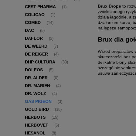
Brux Drops
to rozw
CEST PHARMA
(1)
zwiększonego ryzyka
COLICAO
(1)
działa łagodnie, a 
działaniem kurzu, b
COMED
(14)
na lepsze samopocz
DAC
(5)
DAFLOR
Brux dla goł
(3)
DE WEERD
(7)
Wśród preparatów w
DE REIGER
(4)
skuteczności bez po
DHP CULTURA
delikatne błony śl
(33)
szczególnie w okres
DOLFOS
(5)
usuwa zanieczyszcze
DR. ALDER
(0)
DR. MARIEN
(4)
DR. WOLZ
(4)
GAS PIGEON
(3)
GOLD BIRD
(18)
HERBOTS
(15)
HERBOVET
(6)
HESANOL
(8)