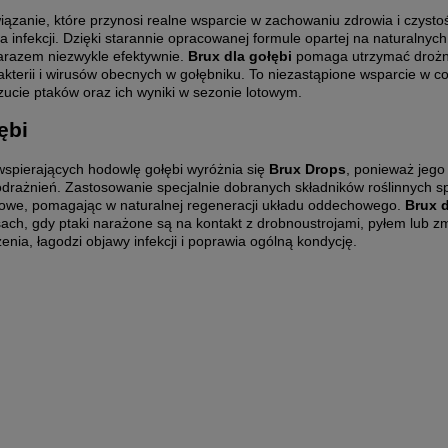
iązanie, które przynosi realne wsparcie w zachowaniu zdrowia i czyst
 infekcji. Dzięki starannie opracowanej formule opartej na naturalnych 
zarazem niezwykle efektywnie.
Brux dla gołębi
pomaga utrzymać drożno
akterii i wirusów obecnych w gołębniku. To niezastąpione wsparcie w c
ucie ptaków oraz ich wyniki w sezonie lotowym.
ębi
spierających hodowlę gołębi wyróżnia się
Brux Drops
, ponieważ jego
drażnień. Zastosowanie specjalnie dobranych składników roślinnych sp
uzowe, pomagając w naturalnej regeneracji układu oddechowego.
Brux d
ach, gdy ptaki narażone są na kontakt z drobnoustrojami, pyłem lub 
nia, łagodzi objawy infekcji i poprawia ogólną kondycję.