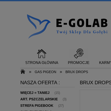
STRONA GŁÓWNA
PROMOCJE
KARMY
»
»
GAS PIGEON
BRUX DROPS
NASZA OFERTA :
BRUX DROP
SUPLEMENTY DLA GOŁĘBI
KONTAKT
WIĘCEJ = TANIEJ
(15)
ART. PSZCZELARSKIE
(3)
STREFA PIGEBOOK
(27)