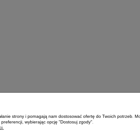
 DO
Growth Energy Moulting
KA
Mix - 4kg
89,00 zł
oszyka
do koszyka
ziałanie strony i pomagają nam dostosować ofertę do Twoich potrzeb. 
Płatności i dostawa
O nas
 preferencji, wybierając opcję "Dostosuj zgody".
i.
Formy płatności
KONTAKT
Czas i koszty dostawy