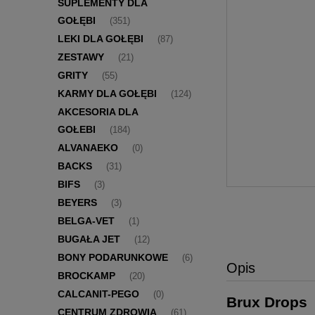
SUPLEMENTY DLA
GOŁĘBI
(351)
LEKI DLA GOŁĘBI
(87)
ZESTAWY
(21)
GRITY
(55)
KARMY DLA GOŁĘBI
(124)
AKCESORIA DLA
GOŁEBI
(184)
ALVANAEKO
(0)
BACKS
(31)
BIFS
(3)
BEYERS
(3)
BELGA-VET
(1)
BUGAŁA JET
(12)
BONY PODARUNKOWE
(6)
Opis
BROCKAMP
(20)
CALCANIT-PEGO
(0)
Brux Drops
CENTRUM ZDROWIA
(61)