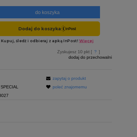
do koszyka
Zyskujesz
10
pkt [
?
]
dodaj do przechowalni
zapytaj o produkt
SPECIAL
poleć znajomemu
3027