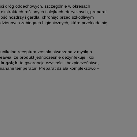
ości dróg oddechowych, szczególnie w okresach
ekstraktach roślinnych i olejkach eterycznych, preparat
ść nozdrzy i gardła, chroniąc przed szkodliwym
odziennych zabiegach higienicznych, które przekłada się
 unikalna receptura została stworzona z myślą o
rawia, że produkt jednocześnie dezynfekuje i koi
la gołębi
to gwarancja czystości i bezpieczeństwa,
zmianami temperatur. Preparat działa kompleksowo –