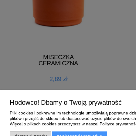
 1L
ŚCIÓŁKA
MISECZKA
GOŁĘBNI
CERAMICZNA
zł
72,00 zł
2,89 zł
koszyka
do k
Hodowco! Dbamy o Twoją prywatność
Pliki cookies i pokrewne im technologie umożliwiają poprawne d
Pomoc
Moje konto
plików i przejść do sklepu lub dostosować użycie plików do swoich
Więcej o plikach cookies przeczytasz w naszej Polityce prywatnośc
Zwroty i reklamacje
Twoje zamówienia
Regulamin
Ustawienia konta