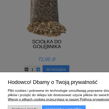
 1L
ŚCIÓŁKA DO
MISECZ
GOŁĘBNIKA
CERAMIC
zł
72,00 zł
2,89 zł
koszyka
do koszyka
Hodowco! Dbamy o Twoją prywatność
Pliki cookies i pokrewne im technologie umożliwiają poprawne d
Pomoc
Moje konto
plików i przejść do sklepu lub dostosować użycie plików do swoich
Więcej o plikach cookies przeczytasz w naszej Polityce prywatnośc
Zwroty i reklamacje
Twoje zamówienia
Regulamin
Ustawienia konta