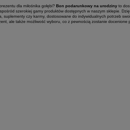
prezentu dla miłośnika gołębi?
Bon podarunkowy na urodziny
to dos
spośród szerokiej gamy produktów dostępnych w naszym sklepie. Dzię
a, suplementy czy karmy, dostosowane do indywidualnych potrzeb swo
ezent, ale także możliwość wyboru, co z pewnością zostanie docenione 