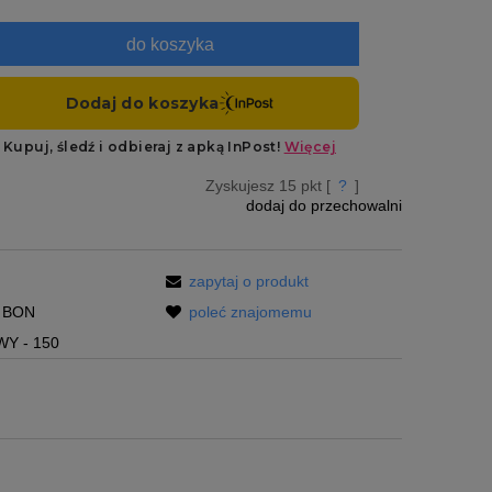
do koszyka
Zyskujesz
15
pkt [
?
]
dodaj do przechowalni
zapytaj o produkt
BON
poleć znajomemu
Y - 150