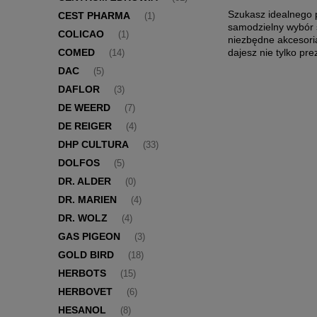
Szukasz idealnego 
CEST PHARMA
(1)
samodzielny wybór 
COLICAO
(1)
niezbędne akcesori
dajesz nie tylko pr
COMED
(14)
DAC
(5)
DAFLOR
(3)
DE WEERD
(7)
DE REIGER
(4)
DHP CULTURA
(33)
DOLFOS
(5)
DR. ALDER
(0)
DR. MARIEN
(4)
DR. WOLZ
(4)
GAS PIGEON
(3)
GOLD BIRD
(18)
HERBOTS
(15)
HERBOVET
(6)
HESANOL
(8)