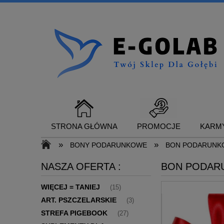
STRONA GŁÓWNA
PROMOCJE
KARMY
»
»
BONY PODARUNKOWE
BON PODARUNK
NASZA OFERTA :
BON PODAR
SUPLEMENTY DLA GOŁĘBI
KONTAKT
WIĘCEJ = TANIEJ
(15)
ART. PSZCZELARSKIE
(3)
STREFA PIGEBOOK
(27)