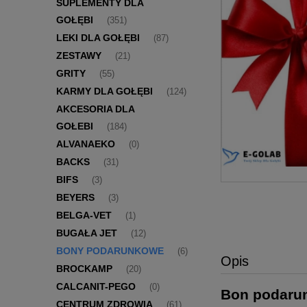
SUPLEMENTY DLA
GOŁĘBI
(351)
LEKI DLA GOŁĘBI
(87)
ZESTAWY
(21)
GRITY
(55)
KARMY DLA GOŁĘBI
(124)
AKCESORIA DLA
GOŁEBI
(184)
ALVANAEKO
(0)
BACKS
(31)
BIFS
(3)
BEYERS
(3)
BELGA-VET
(1)
BUGAŁA JET
(12)
BONY PODARUNKOWE
(6)
Opis
BROCKAMP
(20)
CALCANIT-PEGO
(0)
Bon podarun
CENTRUM ZDROWIA
(61)