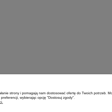
Growth Energy Moulting
KA
Mix - 4kg
ZNA
89,00 zł
do koszyka
ziałanie strony i pomagają nam dostosować ofertę do Twoich potrzeb. 
Płatności i dostawa
O nas
 preferencji, wybierając opcję "Dostosuj zgody".
i.
Formy płatności
KONTAKT
Czas i koszty dostawy