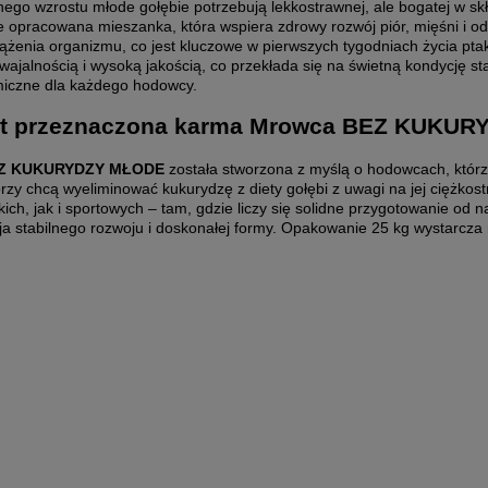
ego wzrostu młode gołębie potrzebują lekkostrawnej, ale bogatej w sk
e opracowana mieszanka, która wspiera zdrowy rozwój piór, mięśni i 
iążenia organizmu, co jest kluczowe w pierwszych tygodniach życia pt
wajalnością i wysoką jakością, co przekłada się na świetną kondycję
iczne dla każdego hodowcy.
est przeznaczona karma Mrowca BEZ KUKU
EZ KUKURYDZY MŁODE
została stworzona z myślą o hodowcach, którzy
tórzy chcą wyeliminować kukurydzę z diety gołębi z uwagi na jej ciężkos
ch, jak i sportowych – tam, gdzie liczy się solidne przygotowanie od 
a stabilnego rozwoju i doskonałej formy. Opakowanie 25 kg wystarcza 