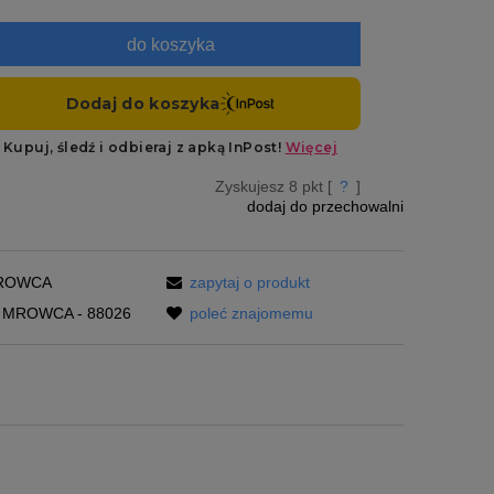
do koszyka
Zyskujesz
8
pkt [
?
]
dodaj do przechowalni
ROWCA
zapytaj o produkt
MROWCA - 88026
poleć znajomemu