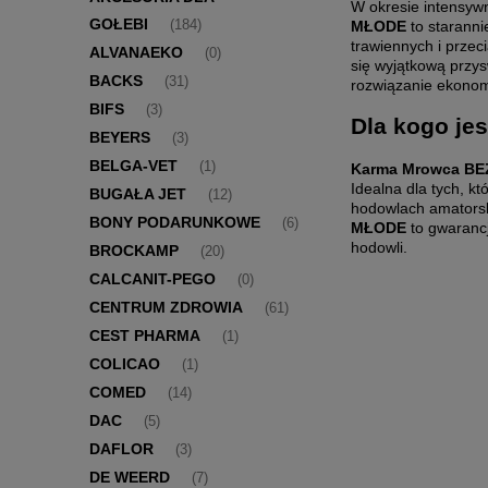
W okresie intensywn
GOŁEBI
MŁODE
to staranni
(184)
trawiennych i przec
ALVANAEKO
(0)
się wyjątkową przys
BACKS
(31)
rozwiązanie ekonom
BIFS
(3)
Dla kogo j
BEYERS
(3)
BELGA-VET
(1)
Karma Mrowca B
Idealna dla tych, k
BUGAŁA JET
(12)
hodowlach amatorski
BONY PODARUNKOWE
(6)
MŁODE
to gwarancj
hodowli.
BROCKAMP
(20)
CALCANIT-PEGO
(0)
CENTRUM ZDROWIA
(61)
CEST PHARMA
(1)
COLICAO
(1)
COMED
(14)
DAC
(5)
DAFLOR
(3)
DE WEERD
(7)