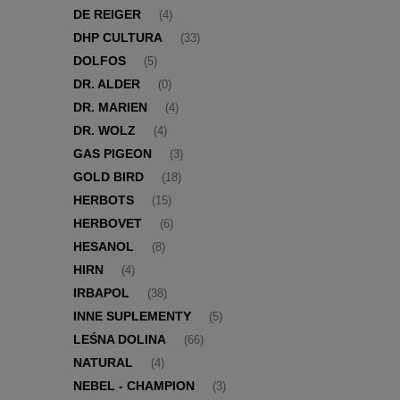
DE REIGER
(4)
DHP CULTURA
(33)
DOLFOS
(5)
DR. ALDER
(0)
DR. MARIEN
(4)
DR. WOLZ
(4)
GAS PIGEON
(3)
GOLD BIRD
(18)
HERBOTS
(15)
HERBOVET
(6)
HESANOL
(8)
HIRN
(4)
IRBAPOL
(38)
INNE SUPLEMENTY
(5)
LEŚNA DOLINA
(66)
NATURAL
(4)
NEBEL - CHAMPION
(3)