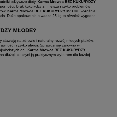
ładniki odżywcze diety.
Karma Mrowca BEZ KUKURYDZY
odporności. Brak kukurydzy zmniejsza ryzyko problemów
aków.
Karma Mrowca BEZ KUKURYDZY MŁODE
wyróżnia
 stada. Duże opakowanie o wadze 25 kg to również wygodne
RYDZY MŁODE?
 stawiają na zdrowie i naturalny rozwój młodych ptaków.
trawność i ryzyko alergii. Sprawdzi się zarówno w
najmłodszych dni.
Karma Mrowca BEZ KUKURYDZY
na dłużej, co czyni ją praktycznym wyborem dla każdej