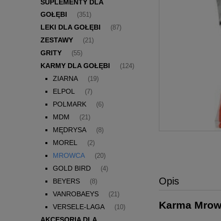
SUPLEMENTY DLA
GOŁĘBI
(351)
LEKI DLA GOŁĘBI
(87)
ZESTAWY
(21)
GRITY
(55)
KARMY DLA GOŁĘBI
(124)
ZIARNA
(19)
ELPOL
(7)
POLMARK
(6)
MDM
(21)
MĘDRYSA
(8)
MOREL
(2)
MROWCA
(20)
GOLD BIRD
(4)
Opis
BEYERS
(8)
VANROBAEYS
(21)
Karma Mro
VERSELE-LAGA
(10)
AKCESORIA DLA