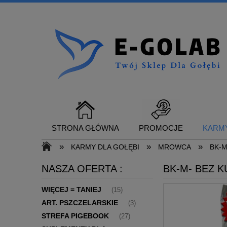
STRONA GŁÓWNA
PROMOCJE
KARMY
»
»
»
KARMY DLA GOŁĘBI
MROWCA
BK-
NASZA OFERTA :
BK-M- BEZ 
SUPLEMENTY DLA GOŁĘBI
KONTAKT
WIĘCEJ = TANIEJ
(15)
ART. PSZCZELARSKIE
(3)
STREFA PIGEBOOK
(27)