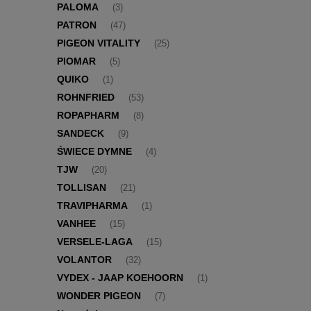
PALOMA
(3)
PATRON
(47)
PIGEON VITALITY
(25)
PIOMAR
(5)
QUIKO
(1)
ROHNFRIED
(53)
ROPAPHARM
(8)
SANDECK
(9)
ŚWIECE DYMNE
(4)
TJW
(20)
TOLLISAN
(21)
TRAVIPHARMA
(1)
VANHEE
(15)
VERSELE-LAGA
(15)
VOLANTOR
(32)
VYDEX - JAAP KOEHOORN
(1)
WONDER PIGEON
(7)