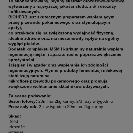
To skoncentrowany, płynny ekstrakt drożdżowo-słodowy
wytwarzany z najwyższej jakości słodu, ziół i drożdży
liofilizowanych.
BIOHERB
jest skutecznym preparatem wspierającym
pracę przewodu pokarmowego oraz stymulującym
apetyt,
co przekłada się na zwiększoną wydajność fizyczną,
idealne zdrowie oraz ma niesamowity wpływ na ogólny
wygląd ptaków.
Dodatek kompleksu MSM i kurkuminy naturalnie wspiera
regenerację mięśni i aparatu ruchu poprzez zwiększenie
sprężystości
ścięgien i wiązadeł oraz wspieranie ich zdolności
regeneracyjnych. Płynne produkty fermentacji mlekowej
stabilizują naturalną
mikroflorę przewodu pokarmowego oraz promują
zwiększone wchłanianie składników odżywczych.
Zalecane podawanie:
Sezon lotowy:
20ml na 2kg karmy, 2/3 razy w tygodniu
Przez cały rok:
2 x w tygodniu 20ml na 2kg karmy.
Skład:
-Słód
-drożdże
-szałwia