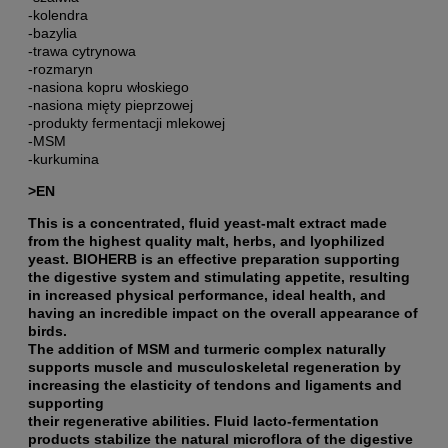
-kolendra
-bazylia
-trawa cytrynowa
-rozmaryn
-nasiona kopru włoskiego
-nasiona mięty pieprzowej
-produkty fermentacji mlekowej
-MSM
-kurkumina
>EN
This is a concentrated, fluid yeast-malt extract made
from the highest quality malt, herbs, and lyophilized
yeast. BIOHERB is an effective preparation supporting
the digestive system and stimulating appetite, resulting
in increased physical performance, ideal health, and
having an incredible impact on the overall appearance of
birds.
The addition of MSM and turmeric complex naturally
supports muscle and musculoskeletal regeneration by
increasing the elasticity of tendons and ligaments and
supporting
their regenerative abilities. Fluid lacto-fermentation
products stabilize the natural microflora of the digestive