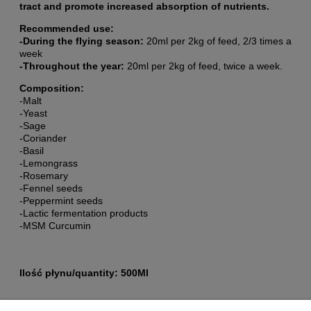
tract and promote increased absorption of nutrients.
Recommended use:
-During the flying season:
20ml per 2kg of feed, 2/3 times a
week
-Throughout the year:
20ml per 2kg of feed, twice a week.
Composition:
-Malt
-Yeast
-Sage
-Coriander
-Basil
-Lemongrass
-Rosemary
-Fennel seeds
-Peppermint seeds
-Lactic fermentation products
-MSM Curcumin
Ilość płynu/quantity: 500Ml