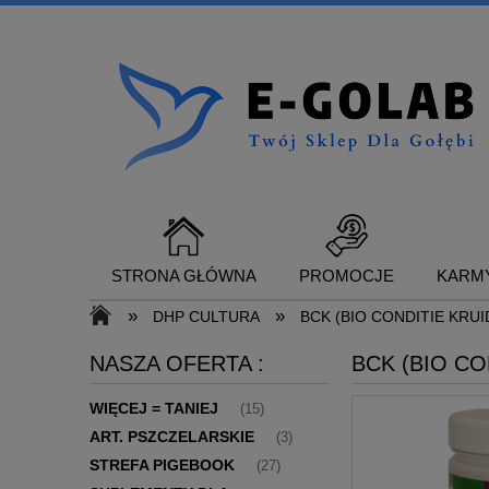
STRONA GŁÓWNA
PROMOCJE
KARMY
»
»
DHP CULTURA
BCK (BIO CONDITIE KRUI
NASZA OFERTA :
BCK (BIO CO
SUPLEMENTY DLA GOŁĘBI
KONTAKT
WIĘCEJ = TANIEJ
(15)
ART. PSZCZELARSKIE
(3)
STREFA PIGEBOOK
(27)