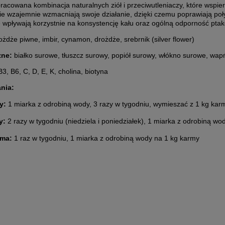
racowana kombinacja naturalnych ziół i przeciwutleniaczy, które wspier
e wzajemnie wzmacniają swoje działanie, dzięki czemu poprawiają poły
e wpływają korzystnie na konsystencję kału oraz ogólną odporność pta
żdże piwne, imbir, cynamon, drożdże, srebrnik (silver flower)
zne:
białko surowe, tłuszcz surowy, popiół surowy, włókno surowe, wapń
3, B6, C, D, E, K, cholina, biotyna
nia:
y:
1 miarka z odrobiną wody, 3 razy w tygodniu, wymieszać z 1 kg kar
y:
2 razy w tygodniu (niedziela i poniedziałek), 1 miarka z odrobiną w
ima:
1 raz w tygodniu, 1 miarka z odrobiną wody na 1 kg karmy