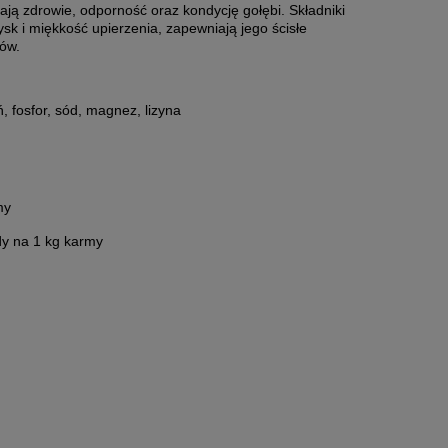
ają zdrowie, odporność oraz kondycję gołębi. Składniki
sk i miękkość upierzenia, zapewniają jego ścisłe
ków.
, fosfor, sód, magnez, lizyna
my
ody na 1 kg karmy