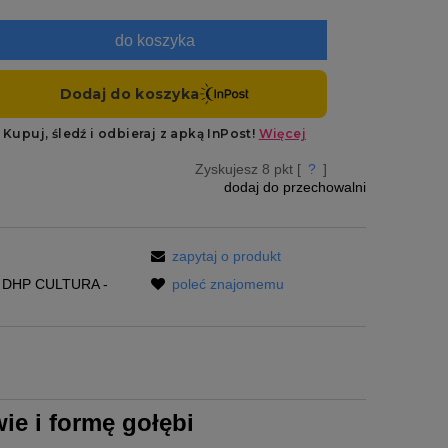
do koszyka
Zyskujesz
8
pkt [
?
]
dodaj do przechowalni
zapytaj o produkt
DHP CULTURA -
poleć znajomemu
ie i formę gołębi