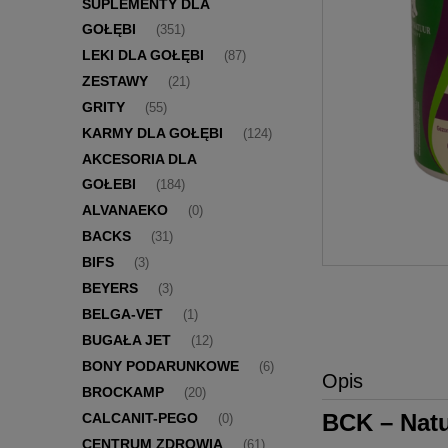
SUPLEMENTY DLA
GOŁĘBI
(351)
LEKI DLA GOŁĘBI
(87)
ZESTAWY
(21)
GRITY
(55)
KARMY DLA GOŁĘBI
(124)
AKCESORIA DLA
GOŁEBI
(184)
ALVANAEKO
(0)
BACKS
(31)
BIFS
(3)
BEYERS
(3)
BELGA-VET
(1)
BUGAŁA JET
(12)
BONY PODARUNKOWE
(6)
Opis
BROCKAMP
(20)
BCK – Natu
CALCANIT-PEGO
(0)
CENTRUM ZDROWIA
(61)