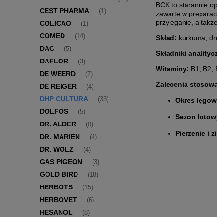
BCK to starannie op
CEST PHARMA
(1)
zawarte w preparaci
przyleganie, a takż
COLICAO
(1)
COMED
(14)
Skład:
kurkuma, dro
DAC
(5)
Składniki analityc
DAFLOR
(3)
Witaminy:
B1, B2, B
DE WEERD
(7)
Zalecenia stosowa
DE REIGER
(4)
DHP CULTURA
(33)
Okres lęgow
DOLFOS
(5)
Sezon lotow
DR. ALDER
(0)
Pierzenie i z
DR. MARIEN
(4)
DR. WOLZ
(4)
GAS PIGEON
(3)
GOLD BIRD
(18)
HERBOTS
(15)
HERBOVET
(6)
HESANOL
(8)