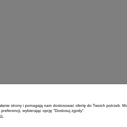
1L
MISECZKA
CERAMICZNA
ł
2,89 zł
oszyka
ziałanie strony i pomagają nam dostosować ofertę do Twoich potrzeb. 
Płatności i dostawa
O nas
 preferencji, wybierając opcję "Dostosuj zgody".
i.
Formy płatności
KONTAKT
Czas i koszty dostawy