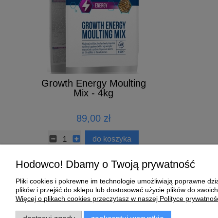
 DO
Growth Energy Moulting
ELIXIER 
IKA
Mix - 4kg
ł
89,00 zł
140,00 z
koszyka
do koszyka
do k
Hodowco! Dbamy o Twoją prywatność
Pliki cookies i pokrewne im technologie umożliwiają poprawne d
Pomoc
Moje konto
plików i przejść do sklepu lub dostosować użycie plików do swoich
Więcej o plikach cookies przeczytasz w naszej Polityce prywatnośc
Zwroty i reklamacje
Twoje zamówienia
Regulamin
Ustawienia konta