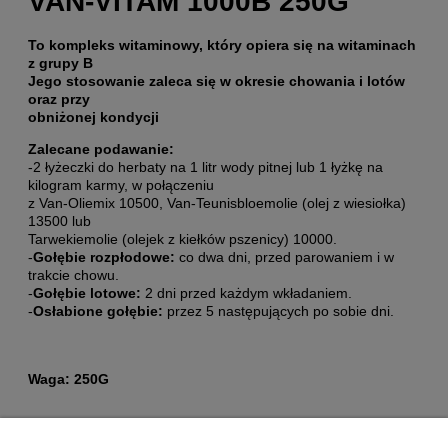
VAN-VITAM 1000B 250G
To kompleks witaminowy, który opiera się na witaminach
z grupy B
Jego stosowanie zaleca się w okresie chowania i lotów
oraz przy
obniżonej kondycji
Zalecane podawanie:
-2 łyżeczki do herbaty na 1 litr wody pitnej lub 1 łyżkę na
kilogram karmy, w połączeniu
z Van-Oliemix 10500, Van-Teunisbloemolie (olej z wiesiołka)
13500 lub
Tarwekiemolie (olejek z kiełków pszenicy) 10000.
-
Gołębie rozpłodowe:
co dwa dni, przed parowaniem i w
trakcie chowu.
-
Gołębie lotowe:
2 dni przed każdym wkładaniem.
-
Osłabione gołębie:
przez 5 następujących po sobie dni.
Waga: 250G
Pomoc