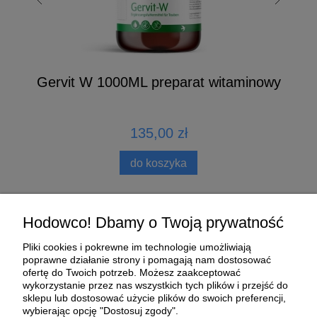
Gervit W 1000ML preparat witaminowy
135,00 zł
do koszyka
Pomoc
Hodowco! Dbamy o Twoją prywatność
Pliki cookies i pokrewne im technologie umożliwiają
Moje konto
poprawne działanie strony i pomagają nam dostosować
ofertę do Twoich potrzeb. Możesz zaakceptować
wykorzystanie przez nas wszystkich tych plików i przejść do
Płatności i dostawa
sklepu lub dostosować użycie plików do swoich preferencji,
wybierając opcję "Dostosuj zgody".