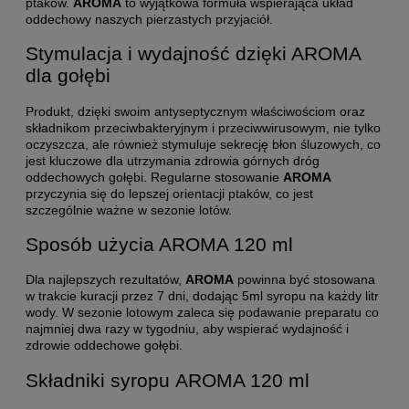
ptaków.
AROMA
to wyjątkowa formuła wspierająca układ
oddechowy naszych pierzastych przyjaciół.
Stymulacja i wydajność dzięki AROMA
dla gołębi
Produkt, dzięki swoim antyseptycznym właściwościom oraz
składnikom przeciwbakteryjnym i przeciwwirusowym, nie tylko
oczyszcza, ale również stymuluje sekrecję błon śluzowych, co
jest kluczowe dla utrzymania zdrowia górnych dróg
oddechowych gołębi. Regularne stosowanie
AROMA
przyczynia się do lepszej orientacji ptaków, co jest
szczególnie ważne w sezonie lotów.
Sposób użycia AROMA 120 ml
Dla najlepszych rezultatów,
AROMA
powinna być stosowana
w trakcie kuracji przez 7 dni, dodając 5ml syropu na każdy litr
wody. W sezonie lotowym zaleca się podawanie preparatu co
najmniej dwa razy w tygodniu, aby wspierać wydajność i
zdrowie oddechowe gołębi.
Składniki syropu AROMA 120 ml