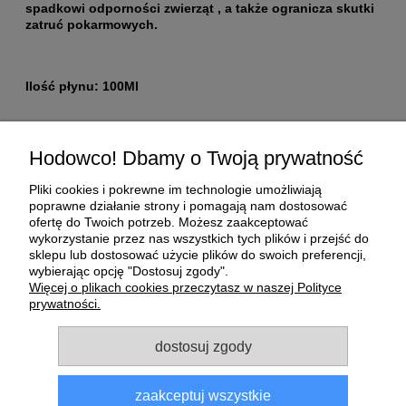
spadkowi odporności zwierząt , a także ogranicza skutki
zatruć pokarmowych.
Ilość płynu: 100Ml
Pomoc
Hodowco! Dbamy o Twoją prywatność
Moje konto
Pliki cookies i pokrewne im technologie umożliwiają
poprawne działanie strony i pomagają nam dostosować
ofertę do Twoich potrzeb. Możesz zaakceptować
Płatności i dostawa
wykorzystanie przez nas wszystkich tych plików i przejść do
sklepu lub dostosować użycie plików do swoich preferencji,
wybierając opcję "Dostosuj zgody".
O nas
Więcej o plikach cookies przeczytasz w naszej Polityce
prywatności.
Informacje
dostosuj zgody
zaakceptuj wszystkie
Sklep dla gołębi E-Golab.pl
| NIP: 6492311073 | ul.