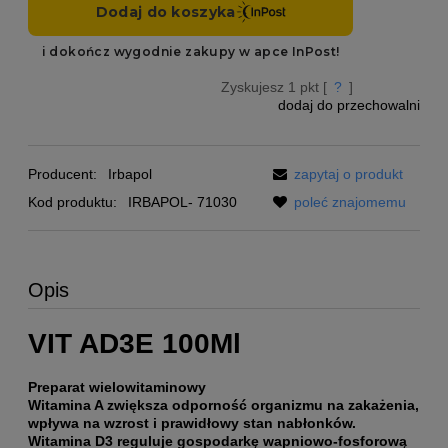
Zyskujesz
1
pkt [
?
]
dodaj do przechowalni
Producent:
Irbapol
zapytaj o produkt
Kod produktu:
IRBAPOL- 71030
poleć znajomemu
Opis
VIT AD3E 100Ml
Preparat wielowitaminowy
Witamina A zwiększa odporność organizmu na zakażenia,
wpływa na wzrost i prawidłowy stan nabłonków.
Witamina D3 reguluje gospodarkę wapniowo-fosforową