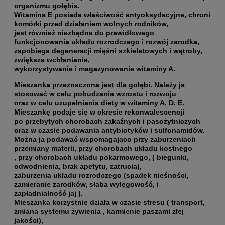
organizmu gołębia.
Witamina E posiada właściwość antyoksydacyjne, chroni
komórki przed działaniem wolnych rodników,
jest również niezbędna do prawidłowego
funkcjonowania układu rozrodczego i rozwój zarodka,
zapobiega degeneracji mięśni szkieletowych i wątroby,
zwiększa wchłanianie,
wykorzystywanie i magazynowanie witaminy A.
Mieszanka przeznaczona jest dla gołębi. Należy ja
stosować w celu pobudzania wzrostu i rozwoju
oraz w celu uzupełniania diety w witaminy A, D. E.
Mieszankę podaje się w okresie rekonwalescencji
po przebytych chorobach zakaźnych i pasożytniczych
oraz w czasie podawania antybiotyków i sulfonamidów.
Można ja podawać wspomagająco przy zaburzeniach
przemiany materii, przy chorobach układu kostnego
, przy chorobach układu pokarmowego, ( biegunki,
odwodnienia, brak apetytu, zatrucia),
zaburzenia układu rozrodczego (spadek nieśności,
zamieranie zarodków, słaba wylęgowość, i
zapładnialność jaj ).
Mieszanka korzystnie działa w czasie stresu ( transport,
zmiana systemu żywienia , karmienie paszami złej
jakości),